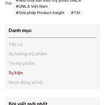
#Nhà máy sản xuất mỹ phẩm UNILA
Thẻ:
#UNILA Việt Nam
#Giải pháp Product Insight
#Tết
Danh mục
Tất cả
Xu hướng mỹ phẩm
Tin mỹ phẩm
Sự kiện
Hoạt động xã hội
Bài viết mới nhất