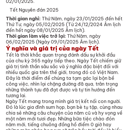
02/01/2025.
Tết Nguyên đán 2025
Thời gian nghỉ:
Thứ Năm, ngày 23/01/2025 đến hết
Thứ Tư, ngày 05/02/2025 (Từ 24/12/2024 Âm lịch
đến hết ngày 08/01/2025 Âm lịch).
Thời gian làm việc trở lại:
Thứ Năm, ngày
06/02/2025 (Ngày 09/01/2025 Âm lịch).
Ý nghĩa và giá trị của ngày Tết
Tết là thời khắc quan trọng đánh dấu sự khởi đầu
của chu kỳ 365 ngày tiếp theo. Ngày Tết chiếm giữ
giá trị tinh thần sâu sắc và ý nghĩa đặc biệt đối với
nhiều quốc gia trên thế giới, trong đó có Việt Nam.
Đây là thời điểm để chúng ta tạm gác lại bộn bề
công việc, nhìn lại chặng đường đã qua, trân trọng
những thành tựu đã đạt được và tự tin hướng đến
tương lai.
Ngày Tết mang trong mình giá trị kết nối con người.
Đó là lúc gia đình sum họp, bạn bè tụ tập, cùng nhau
chia sẻ những câu chuyện của năm cũ và hy vọng về
một năm mới tươi đẹp. Những bữa tiệc chào đón
năm mới, tiếng chuông đồng hồ điểm 0 giờ hay