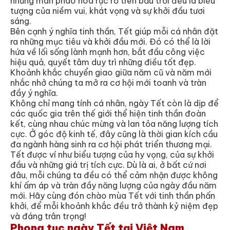
những màn pháo hoa rực rỡ trên bầu trời đều là biểu
tượng của niềm vui, khát vọng và sự khởi đầu tươi
sáng.
Bên cạnh ý nghĩa tinh thần, Tết giúp mỗi cá nhân đặt
ra những mục tiêu và khởi đầu mới. Đó có thể là lời
hứa về lối sống lành mạnh hơn, bắt đầu công việc
hiệu quả, quyết tâm duy trì những điều tốt đẹp.
Khoảnh khắc chuyển giao giữa năm cũ và năm mới
nhắc nhở chúng ta mở ra cơ hội mới toanh và tràn
đầy ý nghĩa.
Không chỉ mang tính cá nhân, ngày Tết còn là dịp để
các quốc gia trên thế giới thể hiện tinh thần đoàn
kết, cùng nhau chúc mừng và lan tỏa năng lượng tích
cực. Ở góc độ kinh tế, đây cũng là thời gian kích cầu
đa ngành hàng sinh ra cơ hội phát triển thương mại.
Tết được ví như biểu tượng của hy vọng, của sự khởi
đầu và những giá trị tích cực. Dù là ai, ở bất cứ nơi
đâu, mỗi chúng ta đều có thể cảm nhận được không
khí ấm áp và tràn đầy năng lượng của ngày đầu năm
mới. Hãy cùng đón chào mùa Tết với tinh thần phấn
khởi, để mỗi khoảnh khắc đều trở thành kỷ niệm đẹp
và đáng trân trọng!
Phong tục ngày Tết tại Việt Nam