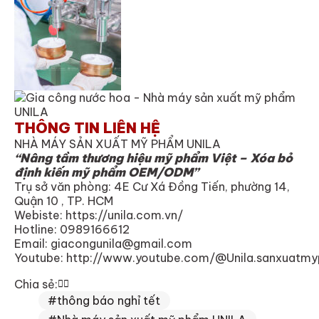
THÔNG TIN LIÊN HỆ
NHÀ MÁY SẢN XUẤT MỸ PHẨM UNILA
“Nâng tầm thương hiệu mỹ phẩm Việt – Xóa bỏ
định kiến mỹ phẩm OEM/ODM”
Trụ sở văn phòng: 4E Cư Xá Đồng Tiến, phường 14,
Quận 10 , TP. HCM
Webiste:
https://unila.com.vn/
Hotline: 0989166612
Email:
giacongunila@gmail.com
Youtube:
http://www.youtube.com/@Unila.sanxuatm
Chia sẻ:
#thông báo nghỉ tết