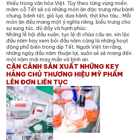
thiếu trong văn hóa Việt. Tùy theo từng vùng miền,
mâm cỗ Tết sẽ có những món ăn đặc trưng như bánh
chưng, bánh tét, giò lụa, dưa hành, thịt kho tàu… Mỗi
món ăn đều mang một ý nghĩa riêng, biểu trưng cho
sự sung túc, đủ đầy và hạnh phúc.
Những lễ hội đầu xuân, tục lệ đi chùa cầu an, xin lộc
đầu năm hay xem bói đầu năm cũng là những hoạt
động phổ biến trong dịp Tết. Người Việt tin rằng,
những ngày đầu năm thuận lợi, suôn sẻ sẽ mang đến
một năm mới may mắn và bình an.
CẬN CẢNH SẢN XUẤT NHỮNG KEY
HÀNG CHỦ THƯƠNG HIỆU MỸ PHẨM
LÊN ĐƠN LIÊN TỤC