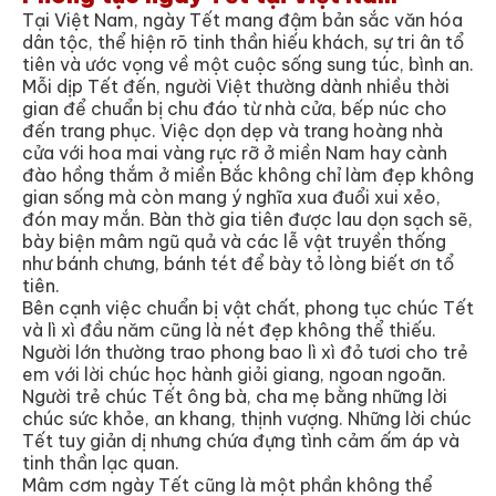
Tại Việt Nam, ngày Tết mang đậm bản sắc văn hóa
dân tộc, thể hiện rõ tinh thần hiếu khách, sự tri ân tổ
tiên và ước vọng về một cuộc sống sung túc, bình an.
Mỗi dịp Tết đến, người Việt thường dành nhiều thời
gian để chuẩn bị chu đáo từ nhà cửa, bếp núc cho
đến trang phục. Việc dọn dẹp và trang hoàng nhà
cửa với hoa mai vàng rực rỡ ở miền Nam hay cành
đào hồng thắm ở miền Bắc không chỉ làm đẹp không
gian sống mà còn mang ý nghĩa xua đuổi xui xẻo,
đón may mắn. Bàn thờ gia tiên được lau dọn sạch sẽ,
bày biện mâm ngũ quả và các lễ vật truyền thống
như bánh chưng, bánh tét để bày tỏ lòng biết ơn tổ
tiên.
Bên cạnh việc chuẩn bị vật chất, phong tục chúc Tết
và lì xì đầu năm cũng là nét đẹp không thể thiếu.
Người lớn thường trao phong bao lì xì đỏ tươi cho trẻ
em với lời chúc học hành giỏi giang, ngoan ngoãn.
Người trẻ chúc Tết ông bà, cha mẹ bằng những lời
chúc sức khỏe, an khang, thịnh vượng. Những lời chúc
Tết tuy giản dị nhưng chứa đựng tình cảm ấm áp và
tinh thần lạc quan.
Mâm cơm ngày Tết cũng là một phần không thể