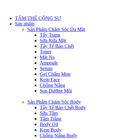
TÂM THẾ CỘNG SỰ
Sản phẩm
Sản Phẩm Chăm Sóc Da Mặt
Tẩy Trang
Sữa Rửa Mặt
Tẩy Tế Bào Chết
Toner
Mặt Nạ
Ampoule
Serum
Gel Chấm Mụn
Kem Face
Chống Nắng
Son Dưỡng Môi
Sản Phẩm Chăm Sóc Body
Tẩy Tế Bào Chết Body
Sữa Tắm
Tắm Trắng
Body Oil
Kem Body
Chống Nắng Body