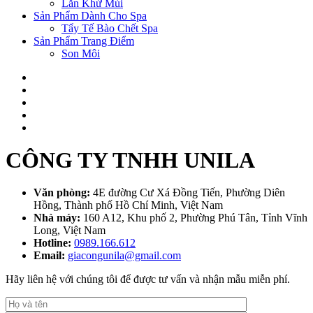
Lăn Khử Mùi
Sản Phẩm Dành Cho Spa
Tẩy Tế Bào Chết Spa
Sản Phẩm Trang Điểm
Son Môi
CÔNG TY TNHH UNILA
Văn phòng:
4E đường Cư Xá Đồng Tiến, Phường Diên
Hồng, Thành phố Hồ Chí Minh, Việt Nam
Nhà máy:
160 A12, Khu phố 2, Phường Phú Tân, Tỉnh Vĩnh
Long, Việt Nam
Hotline:
0989.166.612
Email:
giacongunila@gmail.com
Hãy liên hệ với chúng tôi để được tư vấn và nhận mẫu miễn phí.