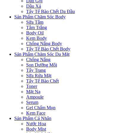
Dầu Gội
Dầu Xả
Tẩy Tế Bào Chết Da Đầu
Sản Phẩm Chăm Sóc Body
Sữa Tắm
Tắm Trắng
Body Oil
Kem Body
Chống Nắng Body
Tẩy Tế Bào Chết Body
Sản Phẩm Chăm Sóc Da Mặt
Chống Nắng
Son Dưỡng Môi
Tẩy Trang
Sữa Rửa Mặt
Tẩy Tế Bào Chết
Toner
Mặt Nạ
Ampoule
Serum
Gel Chấm Mụn
Kem Face
Sản Phẩm Cá Nhân
Nước Hoa
Body Mist