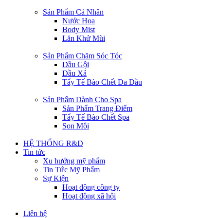
Sản Phẩm Cá Nhân
Nước Hoa
Body Mist
Lăn Khử Mùi
Sản Phẩm Chăm Sóc Tóc
Dầu Gội
Dầu Xả
Tẩy Tế Bào Chết Da Đầu
Sản Phẩm Dành Cho Spa
Sản Phẩm Trang Điểm
Tẩy Tế Bào Chết Spa
Son Môi
HỆ THỐNG R&D
Tin tức
Xu hướng mỹ phẩm
Tin Tức Mỹ Phẩm
Sự Kiện
Hoạt động công ty
Hoạt động xã hội
Liên hệ