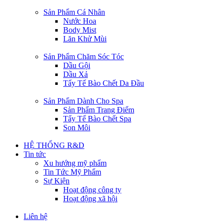
Sản Phẩm Cá Nhân
Nước Hoa
Body Mist
Lăn Khử Mùi
Sản Phẩm Chăm Sóc Tóc
Dầu Gội
Dầu Xả
Tẩy Tế Bào Chết Da Đầu
Sản Phẩm Dành Cho Spa
Sản Phẩm Trang Điểm
Tẩy Tế Bào Chết Spa
Son Môi
HỆ THỐNG R&D
Tin tức
Xu hướng mỹ phẩm
Tin Tức Mỹ Phẩm
Sự Kiện
Hoạt động công ty
Hoạt động xã hội
Liên hệ