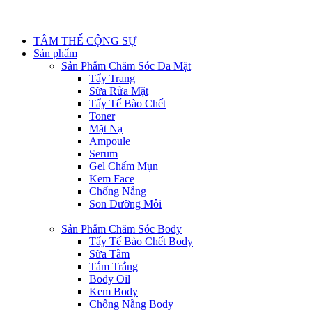
TÂM THẾ CỘNG SỰ
Sản phẩm
Sản Phẩm Chăm Sóc Da Mặt
Tẩy Trang
Sữa Rửa Mặt
Tẩy Tế Bào Chết
Toner
Mặt Nạ
Ampoule
Serum
Gel Chấm Mụn
Kem Face
Chống Nắng
Son Dưỡng Môi
Sản Phẩm Chăm Sóc Body
Tẩy Tế Bào Chết Body
Sữa Tắm
Tắm Trắng
Body Oil
Kem Body
Chống Nắng Body