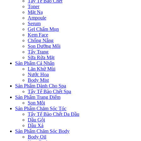
Tẩy Tế Bào Chết
Toner
Mặt Nạ
Ampoule
Serum
Gel Chấm Mụn
Kem Face
Chống Nắng
Son Dưỡng Môi
Tẩy Trang
Sữa Rửa Mặt
Sản Phẩm Cá Nhân
Lăn Khử Mùi
Nước Hoa
Body Mist
Sản Phẩm Dành Cho Spa
Tẩy Tế Bào Chết Spa
Sản Phẩm Trang Điểm
Son Môi
Sản Phẩm Chăm Sóc Tóc
Tẩy Tế Bào Chết Da Đầu
Dầu Gội
Dầu Xả
Sản Phẩm Chăm Sóc Body
Body Oil