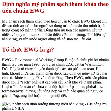
Định nghĩa mỹ phẩm sạch tham khảo theo
tiêu chuẩn EWG
Mỹ phẩm sạch tham khảo theo tiêu chuẩn tổ chức EWG không chỉ
đề cao tính an toàn cho người sử dụng mà còn tuân thủ minh bạch
trong công bố thành phần. Đồng thời ưu tiên các nguyên liệu tự
nhiên và quy trình sản xuất thân thiện với môi trường. Thể hiện sự
bền vững, vì sức khỏe người dùng và hệ sinh thái lâu dài.
Tổ chức EWG là gì?
EWG – Environmental Working Group là một tổ chức phi lợi nhuận
thành lập vào năm 1993, có trụ sở chính được đặt tại Washington
DC. Đây là tổ chức chuyên đánh giá các sản phẩm an toàn, lành
tính, không chứa các thành phần được xác định có nguy cơ gây hại
cho sức khỏe con người và môi trường.
Theo EWG, một sản phẩm
được coi là “sạch” phải đạt các yêu cầu khắt khe về thành phần.
Loại trừ hoàn toàn các hóa chất độc hại
như paraben, phthalates,
formaldehyde, hương liệu tổng hợp và chất bảo quản có nguy cơ
gây dị ứng, ung thư hoặc rối loạn nội tiết.