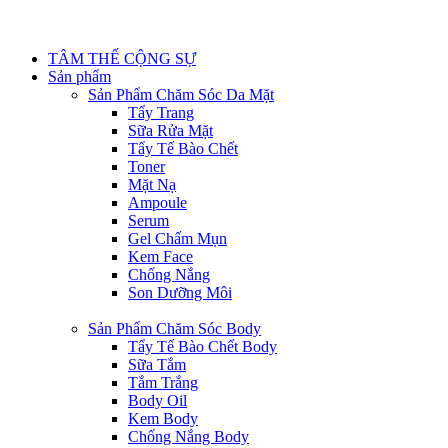
TÂM THẾ CỘNG SỰ
Sản phẩm
Sản Phẩm Chăm Sóc Da Mặt
Tẩy Trang
Sữa Rửa Mặt
Tẩy Tế Bào Chết
Toner
Mặt Nạ
Ampoule
Serum
Gel Chấm Mụn
Kem Face
Chống Nắng
Son Dưỡng Môi
Sản Phẩm Chăm Sóc Body
Tẩy Tế Bào Chết Body
Sữa Tắm
Tắm Trắng
Body Oil
Kem Body
Chống Nắng Body