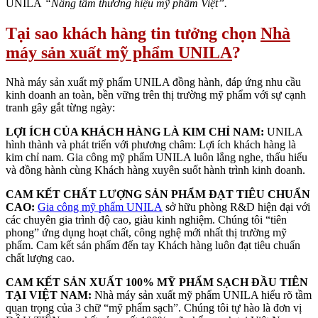
UNILA
“Nâng tầm thương hiệu mỹ phẩm Việt”.
Tại sao khách hàng tin tưởng chọn
Nhà
máy sản xuất mỹ phẩm UNILA
?
Nhà máy sản xuất mỹ phẩm UNILA đồng hành, đáp ứng nhu cầu
kinh doanh an toàn, bền vững trên thị trường mỹ phẩm với sự cạnh
tranh gây gắt từng ngày:
LỢI ÍCH CỦA KHÁCH HÀNG LÀ KIM CHỈ NAM:
UNILA
hình thành và phát triển với phương châm: Lợi ích khách hàng là
kim chỉ nam. Gia công mỹ phẩm UNILA luôn lắng nghe, thấu hiểu
và đồng hành cùng Khách hàng xuyên suốt hành trình kinh doanh.
CAM KẾT CHẤT LƯỢNG SẢN PHẨM ĐẠT TIÊU CHUẨN
CAO:
Gia công mỹ phẩm UNILA
sở hữu phòng R&D hiện đại với
các chuyên gia trình độ cao, giàu kinh nghiệm. Chúng tôi “tiên
phong” ứng dụng hoạt chất, công nghệ mới nhất thị trường mỹ
phẩm. Cam kết sản phẩm đến tay Khách hàng luôn đạt tiêu chuẩn
chất lượng cao.
CAM KẾT SẢN XUẤT 100% MỸ PHẨM SẠCH ĐẦU TIÊN
TẠI VIỆT NAM:
Nhà máy sản xuất mỹ phẩm UNILA hiểu rõ tầm
quan trọng của 3 chữ “mỹ phẩm sạch”. Chúng tôi tự hào là đơn vị