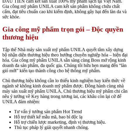
ĐẦU TIÊN cam kết sản xuất 100% mỹ phẩm sạch tại Việt Nam.
Gia công mỹ phẩm UNILA cam kết sản phẩm không chứa chất
cấm, đạt tiêu chuẩn cao khi kiểm định, không gây hại đến làn da và
sức khỏe.
Gia công mỹ phẩm trọn gói – Độc quyền
thương hiệu
Tập thể Nhà máy sản xuất mỹ phẩm UNILA quyết tâm xây dựng
bộ nhận diện thương hiệu theo hướng chuyên nghiệp hóa – hiện đại
hóa. Gia công mỹ phẩm UNILA sẵn sàng cùng Boss mở rộng kinh
doanh đa sản phẩm, đa quốc gia. Chúng tôi hứa hẹn mang đến “làn
gió mới” kiến tạo thành công cho hệ thống mỹ phẩm.
Chủ thương hiệu không cần lo thiếu kinh nghiệm hay kiến thức về
ngành sẽ không kinh doanh mỹ phẩm được. Đồng hành cùng nhà
máy sản xuất mỹ phẩm UNILA, Chủ thương hiệu mỹ phẩm chi cần
nêu ý tưởng về Key hàng trong tương lai, các khâu còn lại cứ để
UNILA đảm nhiệm:
Tư vấn ý tưởng sản phẩm Hot Trend
Hỗ trợ thiết kế mẫu mã, bao bì độc lạ
Hỗ trợ chiến lược marketing, định vị thương hiệu.
Thủ tục pháp lý giải quyết nhanh chóng.