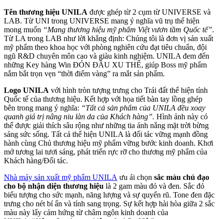
Tên thương hiệu UNILA
được ghép từ 2 cụm từ UNIVERSE và
LAB. Từ UNI trong UNIVERSE mang ý nghĩa vũ trụ thể hiện
mong muốn
“Mang thương hiệu mỹ phẩm Việt vươn tầm Quốc tế”
.
Từ LA trong LAB như lời khẳng định: Chúng tôi là đơn vị sản xuất
mỹ phẩm theo khoa học với phòng nghiên cứu đạt tiêu chuẩn, đội
ngũ R&D chuyên môn cao và giàu kinh nghiệm. UNILA đem đến
những Key hàng Win ĐÓN ĐẦU XU THẾ, giúp Boss mỹ phẩm
nắm bắt trọn vẹn “thời điểm vàng” ra mắt sản phẩm.
Logo UNILA
với hình tròn tượng trưng cho Trái đất thể hiện tính
Quốc tế của thương hiệu. Kết hợp với họa tiết bàn tay lồng ghép
bên trong mang ý nghĩa:
“Tất cả sản phẩm của UNILA đều xoay
quanh giá trị nâng niu làn da của Khách hàng”.
Hình ảnh này có
thể được giải thích sâu rộng như những tia ánh nắng mặt trời bừng
sáng sức sống. Tất cả thể hiện UNILA là đối tác vững mạnh đồng
hành cùng Chủ thương hiệu mỹ phẩm vững bước kinh doanh. Khơi
mở tương lai tươi sáng, phát triển rực rỡ cho thương mỹ phẩm của
Khách hàng/Đối tác.
Nhà máy sản xuất mỹ phẩm UNILA
ưu ái chọn
sắc màu chủ đạo
cho bộ nhận diện thương hiệu
là 2 gam màu đỏ và đen. Sắc đỏ
biểu tượng cho sức mạnh, năng lượng và sự quyến rũ. Tone đen đặc
trưng cho nét bí ẩn và tính sang trọng. Sự kết hợp hài hòa giữa 2 sắc
màu này lấy cảm hứng từ châm ngôn kinh doanh của