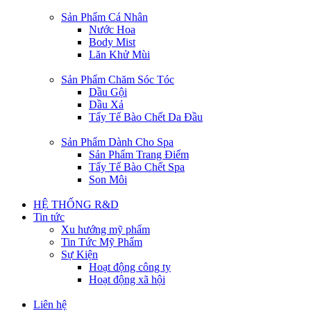
Sản Phẩm Cá Nhân
Nước Hoa
Body Mist
Lăn Khử Mùi
Sản Phẩm Chăm Sóc Tóc
Dầu Gội
Dầu Xả
Tẩy Tế Bào Chết Da Đầu
Sản Phẩm Dành Cho Spa
Sản Phẩm Trang Điểm
Tẩy Tế Bào Chết Spa
Son Môi
HỆ THỐNG R&D
Tin tức
Xu hướng mỹ phẩm
Tin Tức Mỹ Phẩm
Sự Kiện
Hoạt động công ty
Hoạt động xã hội
Liên hệ