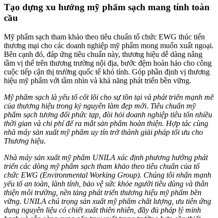
Tạo dựng xu hướng mỹ phẩm sạch mang tính toàn
cầu
Mỹ phẩm sạch tham khảo theo tiêu chuẩn tổ chức EWG thúc tiến
thương mại cho các doanh nghiệp mỹ phẩm mong muốn xuất ngoại.
Bên cạnh đó, đáp ứng tiêu chuẩn này, thương hiệu dễ dàng nâng
tầm vị thế trên thương trường nội địa, bước đệm hoàn hảo cho công
cuộc tiếp cận thị trường quốc tế khó tính. Góp phần định vị thương
hiệu mỹ phẩm với tầm nhìn và khả năng phát triển bền vững.
Mỹ phẩm sạch là yếu tố cốt lõi cho sự tồn tại và phát triển mạnh mẽ
của thương hiệu trong kỷ nguyên làm đẹp mới. Tiêu chuẩn mỹ
phẩm sạch tương đối phức tạp, đòi hỏi doanh nghiệp tiêu tốn nhiều
thời gian và chi phí để ra mắt sản phẩm hoàn thiện. Hợp tác cùng
nhà máy sản xuất mỹ phẩm uy tín trở thành giải pháp tối ưu cho
Thương hiệu.
Nhà máy sản xuất mỹ phẩm UNILA xác định phương hướng phát
triển các dòng mỹ phẩm sạch tham khảo theo tiêu chuẩn của tổ
chức EWG (Environmental Working Group). Chúng tôi nhấn mạnh
yếu tố an toàn, lành tính, bảo vệ sức khỏe người tiêu dùng và thân
thiện môi trường, nền tảng phát triển thương hiệu mỹ phẩm bền
vững. UNILA chú trọng sản xuất mỹ phẩm chất lượng, ưu tiên ứng
dụng nguyên liệu có chiết xuất thiên nhiên, đầy đủ pháp lý minh