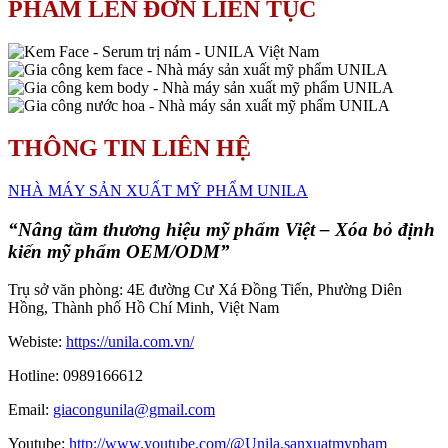
PHẨM LÊN ĐƠN LIÊN TỤC
THÔNG TIN LIÊN HỆ
NHÀ MÁY SẢN XUẤT MỸ PHẨM UNILA
“Nâng tầm thương hiệu mỹ phẩm Việt – Xóa bỏ định
kiến mỹ phẩm OEM/ODM”
Trụ sở văn phòng: 4E đường Cư Xá Đồng Tiến, Phường Diên
Hồng, Thành phố Hồ Chí Minh, Việt Nam
Webiste:
https://unila.com.vn/
Hotline: 0989166612
Email:
giacongunila@gmail.com
Youtube:
http://www.youtube.com/@Unila.sanxuatmypham