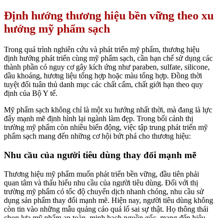
Định hướng thương hiệu bền vững theo xu
hướng mỹ phẩm sạch
Trong quá trình nghiên cứu và phát triển mỹ phẩm, thương hiệu
định hướng phát triển cùng mỹ phẩm sạch, cần hạn chế sử dụng các
thành phần có nguy cơ gây kích ứng như paraben, sulfate, silicone,
dầu khoáng, hương liệu tổng hợp hoặc màu tổng hợp. Đồng thời
tuyệt đối tuân thủ danh mục các chất cấm, chất giới hạn theo quy
định của Bộ Y tế.
Mỹ phẩm sạch không chỉ là một xu hướng nhất thời, mà đang là lực
đẩy mạnh mẽ định hình lại ngành làm đẹp. Trong bối cảnh thị
trường mỹ phẩm còn nhiều biến động, việc tập trung phát triển mỹ
phẩm sạch mang đến những cơ hội bứt phá cho thương hiệu:
Nhu cầu của người tiêu dùng thay đổi mạnh mẽ
Thương hiệu mỹ phẩm muốn phát triển bền vững, đầu tiên phải
quan tâm và thấu hiểu nhu cầu của người tiêu dùng. Đối với thị
trường mỹ phẩm có tốc độ chuyển dịch nhanh chóng, nhu cầu sử
dụng sản phẩm thay đổi mạnh mẽ. Hiện nay, người tiêu dùng không
còn tin vào những mẫu quảng cáo quá lố sai sự thật. Họ thông thái
chọn lựa mỹ phẩm an toàn, minh bạch nguồn gốc, mang đến hiệu