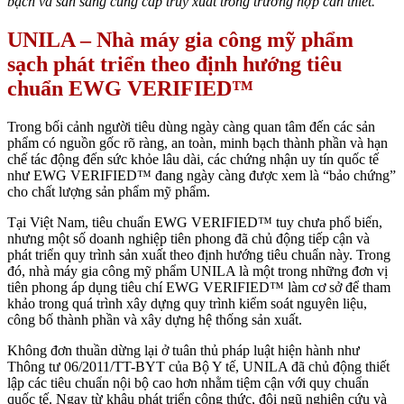
bạch và sẵn sàng cung cấp truy xuất trong trường hợp cần thiết.
UNILA – Nhà máy gia công mỹ phẩm
sạch phát triển theo định hướng tiêu
chuẩn EWG VERIFIED™
Trong bối cảnh người tiêu dùng ngày càng quan tâm đến các sản
phẩm có nguồn gốc rõ ràng, an toàn, minh bạch thành phần và hạn
chế tác động đến sức khỏe lâu dài, các chứng nhận uy tín quốc tế
như EWG VERIFIED™ đang ngày càng được xem là “bảo chứng”
cho chất lượng sản phẩm mỹ phẩm.
Tại Việt Nam, tiêu chuẩn EWG VERIFIED™ tuy chưa phổ biến,
nhưng một số doanh nghiệp tiên phong đã chủ động tiếp cận và
phát triển quy trình sản xuất theo định hướng tiêu chuẩn này. Trong
đó, nhà máy gia công mỹ phẩm UNILA là một trong những đơn vị
tiên phong áp dụng tiêu chí EWG VERIFIED™ làm cơ sở để tham
khảo trong quá trình xây dựng quy trình kiểm soát nguyên liệu,
công bố thành phần và xây dựng hệ thống sản xuất.
Không đơn thuần dừng lại ở tuân thủ pháp luật hiện hành như
Thông tư 06/2011/TT-BYT của Bộ Y tế, UNILA đã chủ động thiết
lập các tiêu chuẩn nội bộ cao hơn nhằm tiệm cận với quy chuẩn
quốc tế. Ngay từ khâu phát triển công thức, đội ngũ nghiên cứu và