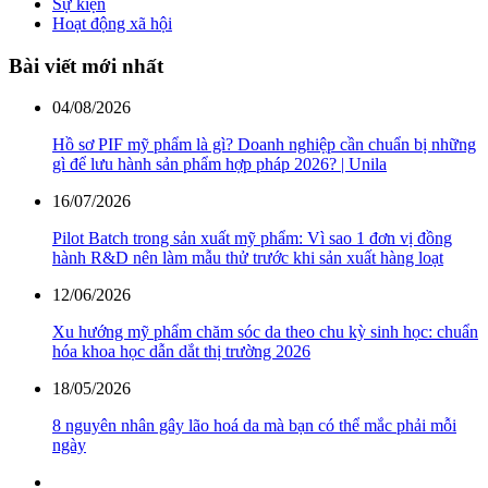
Sự kiện
Hoạt động xã hội
Bài viết mới nhất
04/08/2026
Hồ sơ PIF mỹ phẩm là gì? Doanh nghiệp cần chuẩn bị những
gì để lưu hành sản phẩm hợp pháp 2026? | Unila
16/07/2026
Pilot Batch trong sản xuất mỹ phẩm: Vì sao 1 đơn vị đồng
hành R&D nên làm mẫu thử trước khi sản xuất hàng loạt
12/06/2026
Xu hướng mỹ phẩm chăm sóc da theo chu kỳ sinh học: chuẩn
hóa khoa học dẫn dắt thị trường 2026
18/05/2026
8 nguyên nhân gây lão hoá da mà bạn có thể mắc phải mỗi
ngày