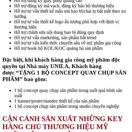
Hỗ trợ đăng ký giấy phép quảng cáo
Hỗ trợ đăng ký mã vạch, đăng ký bảo hộ thương hiệu
Hỗ trợ tư vấn thiết kế mẫu mã bao bì/chai lọ bắt mắt theo xu
hướng
Hỗ trợ tư vấn thiết kế logo ấn tượng phù hợp với định vị
thương hiệu
Hỗ trợ chỉnh sửa nội dung bao bì đúng quy định
Hỗ trợ tư vấn marketing, sản phẩm bắt trend
Hỗ trợ tư vấn kiến thức chuyên sâu về mỹ phẩm gia công
Hỗ trợ book hộ KOL/KOC quảng bá sản phẩm
Đặc biệt, khi khách hàng gia công mỹ phẩm độc
quyền tại Nhà máy UNILA, Khách hàng
được “TẶNG 1 BỘ CONCEPT QUAY CHỤP SẢN
PHẨM” bao gồm:
1 bộ concept quay chụp sản phẩm trong suốt quá trình sản
xuất
1 banner/poster/standee thiết kế của sản phẩm
1 bộ concept chụp sản phẩm trong studio chuyên nghiệp
CẬN CẢNH SẢN XUẤT NHỮNG KEY
HÀNG CHỦ THƯƠNG HIỆU MỸ