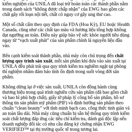
kiểm nghiệm của UNILA đã loại trừ hoàn toàn các thành phần nằm
trong danh sách “không được chấp nhận” của EWG bao gồm các
chất gây rối loạn nội tiết, chất có nguy cơ gây ung thư cao.
Một số chất cấm theo quy định của FDA (Hoa Kỳ), EU hoặc Health
Canada, cũng như các chất tạo màu và hương liệu tổng hợp không
đạt ngưỡng an toàn. Điều này giúp bảo vệ sức khỏe người tiêu dùng
ngay từ “vạch xuất phát” của sản phẩm chính là nguyên liệu đầu
vào.
Bên cạnh kiểm soát thành phần, nhà máy còn chú trọng đến
chất
lượng quy trình sản xuất
, mỗi sản phẩm khi đưa vào sản xuất tại
UNILA đều phải trải qua quy trình kiểm tra nghiêm ngặt tại phòng
thí nghiệm nhằm đảm bảo tính ổn định trong suốt vòng đời sản
phẩm.
Không dừng lại ở việc sản xuất, UNILA còn đồng hành cùng
thương hiệu trong quá trình nghiên cứu sản phẩm (đã bao gồm chất
và bao bì phù hợp chất), giấy tờ pháp lý công bố sản phẩm, hồ sơ
thông tin sản phẩm mỹ phẩm (PIF) và định hướng sản phẩm theo
chuẩn “clean beauty” với tính minh bạch cao, công thức tinh giản và
an toàn lâu dài. Nhà máy cũng chuẩn bị sẵn hệ thống quy trình kiểm
soát chất lượng đáp ứng các tiêu chí kiểm tra, đánh giá độc lập nếu
doanh nghiệp đối tác có nhu cầu đăng ký chứng nhận EWG
VERIFIED™ tại thị trường quốc tế trong tương lai.