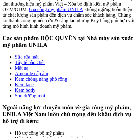
tầm thương hiệu mỹ phẩm Việt – Xóa bỏ định kiến mỹ phẩm
OEM/ODM.
Gia công mỹ phẩm UNILA
không ngừng hoàn thiện
từ chất lượng sản phẩm đến dịch vụ chăm sóc khách hàng. Chúng
tôi thành công nghiên cứu & sáng tạo những Key hàng phù hợp với
từng mô hình kinh doanh mỹ phẩm.
Các sản phẩm ĐỘC QUYỀN tại Nhà máy sản xuất
mỹ phẩm UNILA
Sữa rửa mặt
Tẩy tế bào chết
Mặt nạ
Ampoule cấp ẩm
Kem chống nắng phổ rộng
Kem face
Kem body
Son dưỡng môi
Ngoài năng lực chuyên môn về gia công mỹ phẩm,
UNILA Việt Nam luôn chú trọng đến khâu dịch vụ
hỗ trợ đi kèm:
Hỗ trợ công bố mỹ phẩm