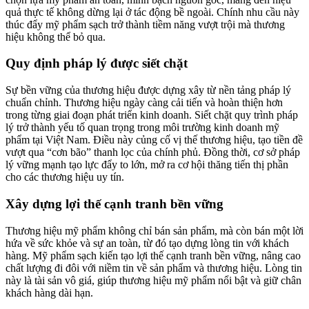
quả thực tế không dừng lại ở tác động bề ngoài. Chính nhu cầu này
thúc đẩy mỹ phẩm sạch trở thành tiềm năng vượt trội mà thương
hiệu không thể bỏ qua.
Quy định pháp lý được siết chặt
Sự bền vững của thương hiệu được dựng xây từ nền tảng pháp lý
chuẩn chỉnh. Thương hiệu ngày càng cải tiến và hoàn thiện hơn
trong từng giai đoạn phát triển kinh doanh. Siết chặt quy trình pháp
lý trở thành yếu tố quan trọng trong môi trường kinh doanh mỹ
phẩm tại Việt Nam. Điều này củng cố vị thế thương hiệu, tạo tiền đề
vượt qua “cơn bão” thanh lọc của chính phủ. Đồng thời, cơ sở pháp
lý vững mạnh
tạo lực đẩy to lớn, mở ra cơ hội thăng tiến thị phần
cho các thương hiệu uy tín
.
Xây dựng lợi thế cạnh tranh bền vững
Thương hiệu mỹ phẩm không chỉ bán sản phẩm, mà còn bán một lời
hứa về sức khỏe và sự an toàn, từ đó tạo dựng lòng tin với khách
hàng. Mỹ phẩm sạch kiến tạo lợi thế cạnh tranh bền vững, nâng cao
chất lượng đi đôi với niềm tin về sản phẩm và thương hiệu. Lòng tin
này là tài sản vô giá, giúp thương hiệu mỹ phẩm nổi bật và giữ chân
khách hàng dài hạn.