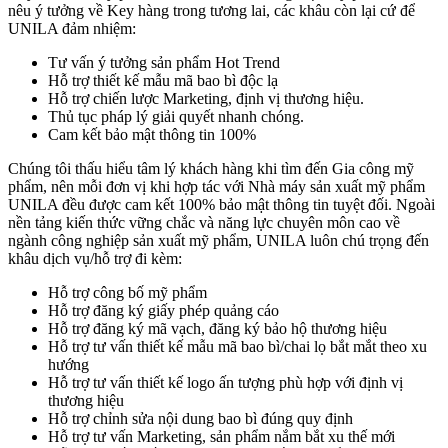
nêu ý tưởng về Key hàng trong tương lai, các khâu còn lại cứ để
UNILA đảm nhiệm:
Tư vấn ý tưởng sản phẩm Hot Trend
Hỗ trợ thiết kế mẫu mã bao bì độc lạ
Hỗ trợ chiến lược Marketing, định vị thương hiệu.
Thủ tục pháp lý giải quyết nhanh chóng.
Cam kết bảo mật thông tin 100%
Chúng tôi thấu hiểu tâm lý khách hàng khi tìm đến Gia công mỹ
phẩm, nên mỗi đơn vị khi hợp tác với Nhà máy sản xuất mỹ phẩm
UNILA đều được cam kết 100% bảo mật thông tin tuyệt đối. Ngoài
nền tảng kiến thức vững chắc và năng lực chuyên môn cao về
ngành công nghiệp sản xuất mỹ phẩm, UNILA luôn chú trọng đến
khâu dịch vụ/hỗ trợ đi kèm:
Hỗ trợ công bố mỹ phẩm
Hỗ trợ đăng ký giấy phép quảng cáo
Hỗ trợ đăng ký mã vạch, đăng ký bảo hộ thương hiệu
Hỗ trợ tư vấn thiết kế mẫu mã bao bì/chai lọ bắt mắt theo xu
hướng
Hỗ trợ tư vấn thiết kế logo ấn tượng phù hợp với định vị
thương hiệu
Hỗ trợ chỉnh sửa nội dung bao bì đúng quy định
Hỗ trợ tư vấn Marketing, sản phẩm nắm bắt xu thế mới