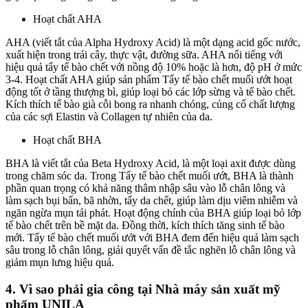
Hoạt chất AHA
AHA (viết tắt của Alpha Hydroxy Acid) là một dạng acid gốc nước,
xuất hiện trong trái cây, thực vật, đường sữa. AHA nổi tiếng với
hiệu quả tẩy tế bào chết với nồng độ 10% hoặc là hơn, độ pH ở mức
3-4. Hoạt chất AHA giúp sản phẩm Tẩy tế bào chết muối ướt hoạt
động tốt ở tầng thượng bì, giúp loại bỏ các lớp sừng và tế bào chết.
Kích thích tế bào già cỗi bong ra nhanh chóng, củng cố chất lượng
của các sợi Elastin và Collagen tự nhiên của da.
Hoạt chất BHA
BHA là viết tắt của Beta Hydroxy Acid, là một loại axit được dùng
trong chăm sóc da. Trong Tẩy tế bào chết muối ướt, BHA là thành
phần quan trọng có khả năng thâm nhập sâu vào lỗ chân lông và
làm sạch bụi bẩn, bã nhờn, tẩy da chết, giúp làm dịu viêm nhiễm và
ngăn ngừa mụn tái phát. Hoạt động chính của BHA giúp loại bỏ lớp
tế bào chết trên bề mặt da. Đồng thời, kích thích tăng sinh tế bào
mới. Tẩy tế bào chết muối ướt với BHA đem đến hiệu quả làm sạch
sâu trong lỗ chân lông, giải quyết vấn đề tắc nghẽn lỗ chân lông và
giảm mụn lưng hiệu quả.
4. Vì sao phải gia công tại Nhà máy sản xuất mỹ
phẩm UNILA