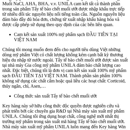
Muối NaCl, AHA, BHA, v.v. UNILA cam kết tất cả thành phần
trong sản phẩm Tẩy tế bào chết muối ướt được nhập khẩu trực tiếp
từ nhiều đối tác nguyên liệu nổi tiếng toàn cầu. Nguồn nguyên liệu
đảm bảo đầy đủ hóa đơn, chứng từ xuất nhập khẩu hàng hóa và
được cấp phép sử dụng theo quy định của các bên liên quan.
Cam kết sản xuất 100% mỹ phẩm sạch ĐẦU TIÊN TẠI
VIỆT NAM
Chúng tôi mong muốn đem đến cho người tiêu dùng Việt những
dòng mỹ phẩm Việt có chất lượng không kém cạnh bất kỳ thương
hiệu du nhập từ nước ngoài. Tẩy tế bào chết muối ướt được sản xuất
tại nhà máy Gia công mỹ phẩm UNILA đảm bảo chất lượng cao
nhất. Đặc biệt, chúng tôi là đơn vị cam kết sản xuất 100% mỹ phẩm
sạch ĐẦU TIÊN TẠI VIỆT NAM. Thành phần sản phẩm 100%
không sử dụng các chất cấm hoặc quá liều các hoạt chất: Corticoid,
thủy ngân, chì, Asen,…
Công thức sản xuất Tẩy tế bào chết muối ướt
Key hàng này sở hữu công thức độc quyền được nghiên cứu và
phát triển bởi các chuyên gia R&D tại Nhà máy sản xuất mỹ phẩm
UNILA. Chúng tôi ứng dụng hoạt chất, công nghệ mới nhất thị
trường mỹ phẩm trong sản xuất mã hàng Tẩy tế bào chết muối ướt.
Nhà máy sản xuất mỹ phẩm UNILA luôn mang đến Key hàng Win