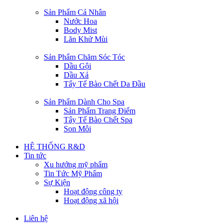
Sản Phẩm Cá Nhân
Nước Hoa
Body Mist
Lăn Khử Mùi
Sản Phẩm Chăm Sóc Tóc
Dầu Gội
Dầu Xả
Tẩy Tế Bào Chết Da Đầu
Sản Phẩm Dành Cho Spa
Sản Phẩm Trang Điểm
Tẩy Tế Bào Chết Spa
Son Môi
HỆ THỐNG R&D
Tin tức
Xu hướng mỹ phẩm
Tin Tức Mỹ Phẩm
Sự Kiện
Hoạt động công ty
Hoạt động xã hội
Liên hệ