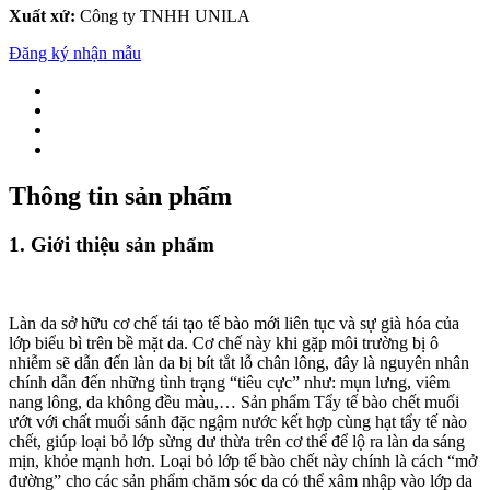
Xuất xứ:
Công ty TNHH UNILA
Đăng ký nhận mẫu
Thông tin sản phẩm
1. Giới thiệu sản phẩm
Làn da sở hữu cơ chế tái tạo tế bào mới liên tục và sự già hóa của
lớp biểu bì trên bề mặt da. Cơ chế này khi gặp môi trường bị ô
nhiễm sẽ dẫn đến làn da bị bít tắt lỗ chân lông, đây là nguyên nhân
chính dẫn đến những tình trạng “tiêu cực” như: mụn lưng, viêm
nang lông, da không đều màu,… Sản phẩm Tẩy tế bào chết muối
ướt với chất muối sánh đặc ngậm nước kết hợp cùng hạt tẩy tế nào
chết, giúp loại bỏ lớp sừng dư thừa trên cơ thể để lộ ra làn da sáng
mịn, khỏe mạnh hơn. Loại bỏ lớp tế bào chết này chính là cách “mở
đường” cho các sản phẩm chăm sóc da có thể xâm nhập vào lớp da