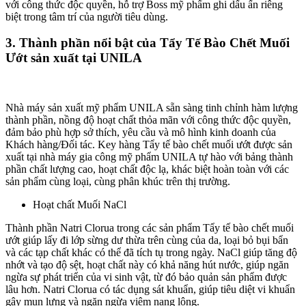
với công thức độc quyền, hỗ trợ Boss mỹ phẩm ghi dấu ấn riêng
biệt trong tâm trí của người tiêu dùng.
3. Thành phần nổi bật của Tẩy Tế Bào Chết Muối
Ướt sản xuất tại UNILA
Nhà máy sản xuất mỹ phẩm UNILA sẵn sàng tinh chỉnh hàm lượng
thành phần, nồng độ hoạt chất thỏa mãn với công thức độc quyền,
đảm bảo phù hợp sở thích, yêu cầu và mô hình kinh doanh của
Khách hàng/Đối tác. Key hàng Tẩy tế bào chết muối ướt được sản
xuất tại nhà máy gia công mỹ phẩm UNILA tự hào với bảng thành
phần chất lượng cao, hoạt chất độc lạ, khác biệt hoàn toàn với các
sản phẩm cùng loại, cùng phân khúc trên thị trường.
Hoạt chất Muối NaCl
Thành phần Natri Clorua trong các sản phẩm Tẩy tế bào chết muối
ướt giúp lấy đi lớp sừng dư thừa trên cùng của da, loại bỏ bụi bẩn
và các tạp chất khác có thể đã tích tụ trong ngày. NaCl giúp tăng độ
nhớt và tạo độ sệt, hoạt chất này có khả năng hút nước, giúp ngăn
ngừa sự phát triển của vi sinh vật, từ đó bảo quản sản phẩm được
lâu hơn. Natri Clorua có tác dụng sát khuẩn, giúp tiêu diệt vi khuẩn
gây mụn lưng và ngăn ngừa viêm nang lông.