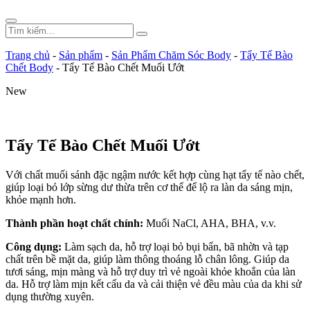
Trang chủ
-
Sản phẩm
-
Sản Phẩm Chăm Sóc Body
-
Tẩy Tế Bào
Chết Body
-
Tẩy Tế Bào Chết Muối Ướt
New
Tẩy Tế Bào Chết Muối Ướt
Với chất muối sánh đặc ngậm nước kết hợp cùng hạt tẩy tế nào chết,
giúp loại bỏ lớp sừng dư thừa trên cơ thể để lộ ra làn da sáng mịn,
khỏe mạnh hơn.
Thành phần hoạt chất chính:
Muối NaCl, AHA, BHA, v.v.
Công dụng:
Làm sạch da, hỗ trợ loại bỏ bụi bẩn, bã nhờn và tạp
chất trên bề mặt da, giúp làm thông thoáng lỗ chân lông. Giúp da
tươi sáng, mịn màng và hỗ trợ duy trì vẻ ngoài khỏe khoắn của làn
da. Hỗ trợ làm mịn kết cấu da và cải thiện vẻ đều màu của da khi sử
dụng thường xuyên.