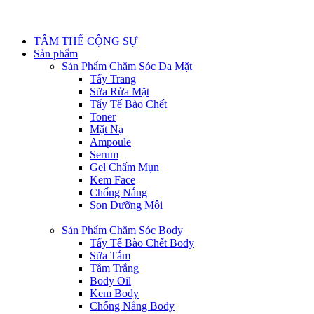
TÂM THẾ CỘNG SỰ
Sản phẩm
Sản Phẩm Chăm Sóc Da Mặt
Tẩy Trang
Sữa Rửa Mặt
Tẩy Tế Bào Chết
Toner
Mặt Nạ
Ampoule
Serum
Gel Chấm Mụn
Kem Face
Chống Nắng
Son Dưỡng Môi
Sản Phẩm Chăm Sóc Body
Tẩy Tế Bào Chết Body
Sữa Tắm
Tắm Trắng
Body Oil
Kem Body
Chống Nắng Body