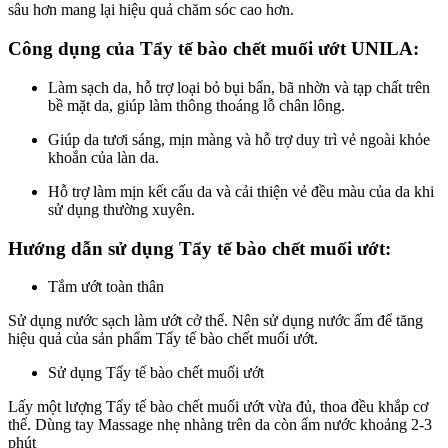
sâu hơn mang lại hiệu quả chăm sóc cao hơn.
Công dụng của Tẩy tế bào chết muối ướt UNILA:
Làm sạch da, hỗ trợ loại bỏ bụi bẩn, bã nhờn và tạp chất trên
bề mặt da, giúp làm thông thoáng lỗ chân lông.
Giúp da tươi sáng, mịn màng và hỗ trợ duy trì vẻ ngoài khỏe
khoắn của làn da.
Hỗ trợ làm mịn kết cấu da và cải thiện vẻ đều màu của da khi
sử dụng thường xuyên.
Hướng dẫn sử dụng Tẩy tế bào chết muối ướt:
Tắm ướt toàn thân
Sử dụng nước sạch làm ướt cở thể. Nên sử dụng nước ấm để tăng
hiệu quả của sản phẩm Tẩy tế bào chết muối ướt.
Sử dụng Tẩy tế bào chết muối ướt
Lấy một lượng Tẩy tế bào chết muối ướt vừa đủ, thoa đều khắp cơ
thể. Dùng tay Massage nhẹ nhàng trên da còn ẩm nước khoảng 2-3
phút