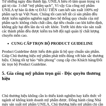
Từ những ngày đầu thành lập, UNILA hiểu rõ tầm quan trọng và
giá trị của 3 chữ “mỹ phẩm sạch”. Vì vậy Gia công mỹ phẩm
UNILA tự hào là đơn vị ĐẦU TIÊN cam kết sản xuất 100% mỹ
phẩm sạch tại Việt Nam. Chúng tôi cam kết tất cả sản phẩm đều
được kiểm nghiệm nghiêm ngặt theo hệ thống quy chuẩn của mỹ
phẩm sạch: không chứa chất cấm, đạt tiêu chuẩn cao khi kiểm định,
không gây hại đến làn da và sức khỏe. Trước khi đưa vào sản xuất
các thành phần đều được kiểm tra bởi đội ngũ quản lý chất lượng
chuyên môn cao.
CUNG CẤP TRỌN BỘ PRODUCT GUIDELINE
Product Guideline được hiểu đơn giản là bộ quy chuẩn sản phẩm.
Giúp Chủ thương hiệu mỹ phẩm phát triển đúng với bản sắc thương
hiệu. Chúng tôi tự hào “tiên phong” cung cấp cho Khách hàng/Đối
tác trọn bộ Product Guideline.
5. Gia công mỹ phẩm trọn gói - Độc quyền thương
hiệu
Chủ thương hiệu không cần lo thiếu kinh nghiệm hay kiến thức về
ngành sẽ không kinh doanh mỹ phẩm được. Đồng hành cùng Nhà
máy sản xuất mỹ phẩm UNILA, Chủ thương hiệu mỹ phẩm chi cần