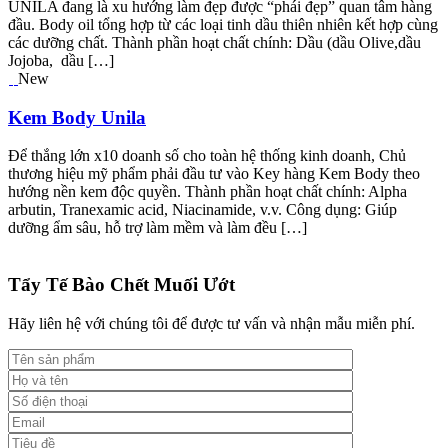
UNILA đang là xu hướng làm đẹp được “phái đẹp” quan tâm hàng
đầu. Body oil tổng hợp từ các loại tinh dầu thiên nhiên kết hợp cùng
các dưỡng chất. Thành phần hoạt chất chính: Dầu (dầu Olive,dầu
Jojoba, dầu […]
New
Kem Body Unila
Để thắng lớn x10 doanh số cho toàn hệ thống kinh doanh, Chủ
thương hiệu mỹ phẩm phải đầu tư vào Key hàng Kem Body theo
hướng nền kem độc quyền. Thành phần hoạt chất chính: Alpha
arbutin, Tranexamic acid, Niacinamide, v.v. Công dụng: Giúp
dưỡng ẩm sâu, hỗ trợ làm mềm và làm đều […]
Tẩy Tế Bào Chết Muối Ướt
Hãy liên hệ với chúng tôi để được tư vấn và nhận mẫu miễn phí.