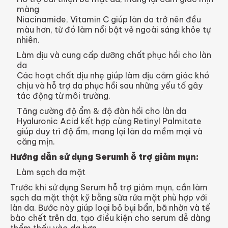
màng
Niacinamide, Vitamin C giúp làn da trở nên đều
màu hơn, từ đó làm nổi bật vẻ ngoài sáng khỏe tự
nhiên.
Làm dịu và cung cấp dưỡng chất phục hồi cho làn
da
Các hoạt chất dịu nhẹ giúp làm dịu cảm giác khó
chịu và hỗ trợ da phục hồi sau những yếu tố gây
tác động từ môi trường.
Tăng cường độ ẩm & độ đàn hồi cho làn da
Hyaluronic Acid kết hợp cùng Retinyl Palmitate
giúp duy trì độ ẩm, mang lại làn da mềm mại và
căng mịn.
Hướng dẫn sử dụng Serumh ỗ trợ giảm mụn:
Làm sạch da mặt
Trước khi sử dụng Serum hỗ trợ giảm mụn, cần làm
sạch da mặt thật kỹ bằng sữa rửa mặt phù hợp với
làn da. Bước này giúp loại bỏ bụi bẩn, bã nhờn và tế
bào chết trên da, tạo điều kiện cho serum dễ dàng