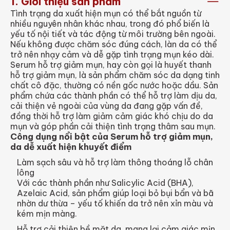
1. Giới thiệu sản phẩm
Tình trạng da xuất hiện mụn có thể bắt nguồn từ
nhiều nguyên nhân khác nhau, trong đó phổ biến là
yếu tố nội tiết và tác động từ môi trường bên ngoài.
Nếu không được chăm sóc đúng cách, làn da có thể
trở nên nhạy cảm và dễ gặp tình trạng mụn kéo dài.
Serum hỗ trợ giảm mụn, hay còn gọi là huyết thanh
hỗ trợ giảm mụn, là sản phẩm chăm sóc da dạng tinh
chất cô đặc, thường có nền gốc nước hoặc dầu. Sản
phẩm chứa các thành phần có thể hỗ trợ làm dịu da,
cải thiện vẻ ngoài của vùng da đang gặp vấn đề,
đồng thời hỗ trợ làm giảm cảm giác khó chịu do da
mụn và góp phần cải thiện tình trạng thâm sau mụn.
Công dụng nổi bật của Serum hỗ trợ giảm mụn,
da dễ xuất hiện khuyết điểm
Làm sạch sâu và hỗ trợ làm thông thoáng lỗ chân
lông
Với các thành phần như Salicylic Acid (BHA),
Azelaic Acid, sản phẩm giúp loại bỏ bụi bẩn và bã
nhờn dư thừa – yếu tố khiến da trở nên xỉn màu và
kém mịn màng.
Hỗ trợ cải thiện bề mặt da, mang lại cảm giác mịn