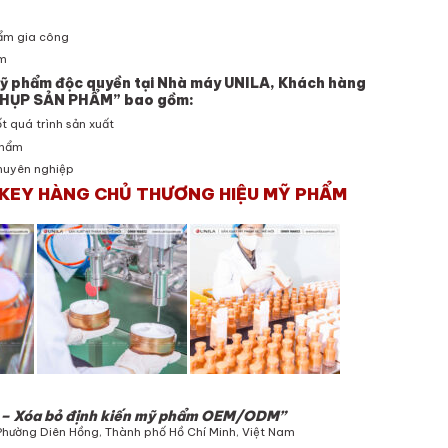
hẩm gia công
ẩm
mỹ phẩm độc quyền tại Nhà máy UNILA, Khách hàng
HỤP SẢN PHẨM” bao gồm:
 quá trình sản xuất
phẩm
huyên nghiệp
KEY HÀNG CHỦ THƯƠNG HIỆU MỸ PHẨM
t – Xóa bỏ định kiến mỹ phẩm OEM/ODM”
Phường Diên Hồng, Thành phố Hồ Chí Minh, Việt Nam