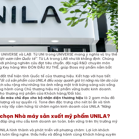
 UNIVERSE và LAB. Từ UNI trong UNIVERSE mang ý nghĩa vũ trụ thể
ệt vươn tầm Quốc tế”
. Từ LA trong LAB như lời khẳng định: Chúng
 với phòng nghiên cứu đạt tiêu chuẩn, đội ngũ R&D chuyên môn
ng Key hàng Win ĐÓN ĐẦU XU THẾ, giúp Boss mỹ phẩm nắm bắt
 đất thể hiện tính Quốc tế của thương hiệu. Kết hợp với họa tiết
ất cả sản phẩm của UNILA đều xoay quanh giá trị nâng niu làn da của
ích sâu rộng như những tia ánh nắng mặt trời bừng sáng sức sống.
đồng hành cùng Chủ thương hiệu mỹ phẩm vững bước kinh doanh.
rỡ cho thương mỹ phẩm của Khách hàng/Đối tác.
sắc màu chủ đạo cho bộ nhận diện thương hiệu
là 2 gam màu đỏ
lượng và sự quyến rũ. Tone đen đặc trưng cho nét bí ẩn và tính
àu này lấy cảm hứng từ châm ngôn kinh doanh của UNILA
“Nâng
 chọn
Nhà máy sản xuất mỹ phẩm UNILA
?
áp ứng nhu cầu kinh doanh an toàn, bền vững trên thị trường mỹ
NILA hình thành và phát triển với phương châm: Lợi ích khách
 luôn lắng nghe, thấu hiểu và đồng hành cùng Khách hàng xuyên