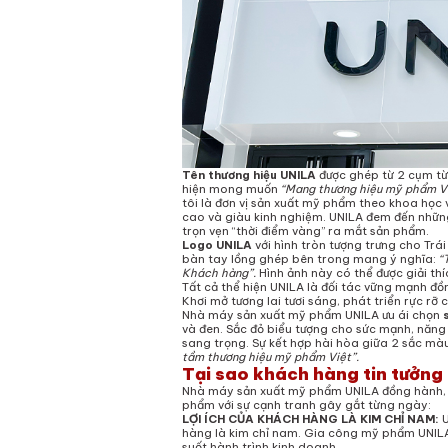
Tên thương hiệu UNILA
được ghép từ 2 cụm từ
hiện mong muốn
“Mang thương hiệu mỹ phẩm Vi
tôi là đơn vị sản xuất mỹ phẩm theo khoa học
cao và giàu kinh nghiệm. UNILA đem đến nhữ
trọn vẹn “thời điểm vàng” ra mắt sản phẩm.
Logo UNILA
với hình tròn tượng trưng cho Trái
bàn tay lồng ghép bên trong mang ý nghĩa:
“T
Khách hàng”.
Hình ảnh này có thể được giải th
Tất cả thể hiện UNILA là đối tác vững mạnh 
Khơi mở tương lai tươi sáng, phát triển rực 
Nhà máy sản xuất mỹ phẩm UNILA
ưu ái chọn
và đen. Sắc đỏ biểu tượng cho sức mạnh, năng 
sang trọng. Sự kết hợp hài hòa giữa 2 sắc m
tầm thương hiệu mỹ phẩm Việt”.
Tại sao khách hàng tin tưởng
Nhà máy sản xuất mỹ phẩm UNILA đồng hành, đ
phẩm với sự cạnh tranh gây gắt từng ngày:
LỢI ÍCH CỦA KHÁCH HÀNG LÀ KIM CHỈ NAM:
U
hàng là kim chỉ nam. Gia công mỹ phẩm UNILA
suốt hành trình kinh doanh.