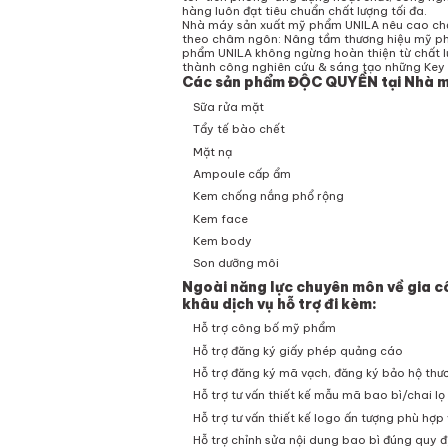
hàng luôn đạt tiêu chuẩn chất lượng tối đa.
Nhà máy sản xuất mỹ phẩm UNILA nêu cao chấ
theo châm ngôn: Nâng tầm thương hiệu mỹ p
phẩm UNILA
không ngừng hoàn thiện từ chất 
thành công nghiên cứu & sáng tạo những Key
Các sản phẩm ĐỘC QUYỀN tại Nhà m
Sữa rửa mặt
Tẩy tế bào chết
Mặt nạ
Ampoule cấp ẩm
Kem chống nắng phổ rộng
Kem face
Kem body
Son dưỡng môi
Ngoài năng lực chuyên môn về gia c
khâu dịch vụ hỗ trợ đi kèm:
Hỗ trợ công bố mỹ phẩm
Hỗ trợ đăng ký giấy phép quảng cáo
Hỗ trợ đăng ký mã vạch, đăng ký bảo hộ thư
Hỗ trợ tư vấn thiết kế mẫu mã bao bì/chai l
Hỗ trợ tư vấn thiết kế logo ấn tượng phù hợp 
Hỗ trợ chỉnh sửa nội dung bao bì đúng quy đ