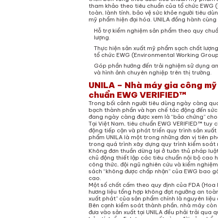
tham khảo theo tiêu chuẩn của tổ chức EWG 
toàn, lành tính, bảo vệ sức khỏe người tiêu dù
mỹ phẩm hiện đại hóa. UNILA đồng hành cùng
Hỗ trợ kiểm nghiệm sản phẩm theo quy chuẩ
lượng.
Thực hiện sản xuất mỹ phẩm sạch chất lượng
tổ chức EWG (Environmental Working Group
Góp phần hướng đến trải nghiệm sử dụng an 
và hình ảnh chuyên nghiệp trên thị trường.
UNILA – Nhà máy gia công mỹ 
chuẩn EWG VERIFIED™
Trong bối cảnh người tiêu dùng ngày càng qu
bạch thành phần và hạn chế tác động đến sức
đang ngày càng được xem là “bảo chứng” cho
Tại Việt Nam, tiêu chuẩn EWG VERIFIED™ tuy 
động tiếp cận và phát triển quy trình sản xuấ
phẩm UNILA là một trong những đơn vị tiên p
trong quá trình xây dựng quy trình kiểm soát
Không đơn thuần dừng lại ở tuân thủ pháp luậ
chủ động thiết lập các tiêu chuẩn nội bộ cao 
công thức, đội ngũ nghiên cứu và kiểm nghiệ
sách “không được chấp nhận” của EWG bao gồm 
cao.
Một số chất cấm theo quy định của FDA (Hoa 
hương liệu tổng hợp không đạt ngưỡng an toàn
xuất phát” của sản phẩm chính là nguyên liệu 
Bên cạnh kiểm soát thành phần, nhà máy còn
đưa vào sản xuất tại UNILA đều phải trải qua