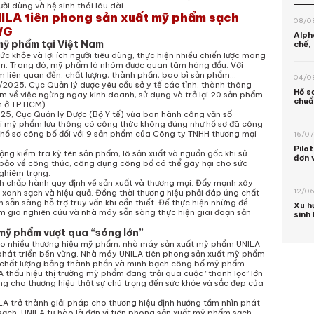
ời dùng và hệ sinh thái lâu dài.
ILA tiên phong sản xuất mỹ phẩm sạch
08/0
WG
Alph
mỹ phẩm tại Việt Nam
chế,
ức khỏe và lợi ích người tiêu dùng,
thực hiện nhiều chiến lược mang
am
. Trong đó, mỹ phẩm là nhóm được quan tâm hàng đầu.
Với
 liên quan đến: chất lượng, thành phần, bao bì sản phẩm…
04/0
2025, Cục Quản lý dược yêu cầu sở y tế các tỉnh, thành thông
Hồ s
m về việc ngừng ngay kinh doanh, sử dụng và trả lại 20 sản phẩm
chuẩ
 ở TP.HCM).
pháp
5, Cục Quản lý Dược (Bộ Y tế) vừa ban hành công văn số
hồi mỹ phẩm lưu thông có công thức không đúng như hồ sơ đã công
 hồ sơ công bố đối với 9 sản phẩm của Công ty TNHH thương mại
16/0
Pilo
ộng kiểm tra kỹ tên sản phẩm, lô sản xuất và nguồn gốc khi sử
đơn 
bảo về công thức, công dụng công bố có thể gây hại cho sức
khi 
ghiêm trọng.
h chấp hành quy định về sản xuất và thương mại. Đẩy mạnh xây
12/0
 xanh sạch và hiệu quả.
Đồng thời thương hiệu phải đáp ứng chất
sẵn sàng hỗ trợ truy vấn khi cần thiết. Để thực hiện những đề
Xu h
 gia nghiên cứu và nhà máy sẵn sàng thực hiện giai đoạn sản
sinh
trườ
mỹ phẩm vượt qua “sóng lớn”
cho nhiều thương hiệu mỹ phẩm, nhà máy sản xuất mỹ phẩm UNILA
 phát triển bền vững. Nhà máy UNILA tiên phong sản xuất mỹ phẩm
 chất lượng bảng thành phần và minh bạch công bố mỹ phẩm
thấu hiệu thị trường mỹ phẩm đang trải qua cuộc “thanh lọc” lớn
ng cho thương hiệu thật sự chú trọng đến sức khỏe và sắc đẹp của
 trở thành giải pháp cho thương hiệu định hướng tầm nhìn phát
sạch. UNILA tự hào là đơn vị tiên phong sản xuất mỹ phẩm sạch