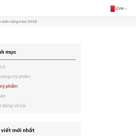
VN
ển bền vững hóa 2025
nh mục
 cả
hướng mỹ phẩm
 mỹ phẩm
iện
 động xã hội
 viết mới nhất