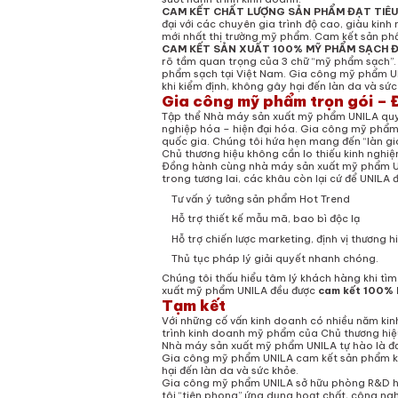
CAM KẾT CHẤT LƯỢNG SẢN PHẨM ĐẠT TIÊU
đại với các chuyên gia trình độ cao, giàu kin
mới nhất thị trường mỹ phẩm. Cam kết sản ph
CAM KẾT SẢN XUẤT 100% MỸ PHẨM SẠCH ĐẦ
rõ tầm quan trọng của 3 chữ “mỹ phẩm sạch”. 
phẩm sạch tại Việt Nam. Gia công mỹ phẩm U
khi kiểm định, không gây hại đến làn da và sức
Gia công mỹ phẩm trọn gói – 
Tập thể Nhà máy sản xuất mỹ phẩm UNILA quy
nghiệp hóa – hiện đại hóa. Gia công mỹ phẩ
quốc gia. Chúng tôi hứa hẹn mang đến “làn g
Chủ thương hiệu không cần lo thiếu kinh nghi
Đồng hành cùng nhà máy sản xuất mỹ phẩm UN
trong tương lai, các khâu còn lại cứ để UNILA
Tư vấn ý tưởng sản phẩm Hot Trend
Hỗ trợ thiết kế mẫu mã, bao bì độc lạ
Hỗ trợ chiến lược marketing, định vị thương h
Thủ tục pháp lý giải quyết nhanh chóng.
Chúng tôi thấu hiểu tâm lý khách hàng khi tì
xuất mỹ phẩm UNILA đều được
cam kết 100% b
Tạm kết
Với những cố vấn kinh doanh có nhiều năm kin
trình kinh doanh mỹ phẩm của Chủ thương hiệ
Nhà máy sản xuất mỹ phẩm UNILA tự hào là đơ
Gia công mỹ phẩm UNILA cam kết sản phẩm khô
hại đến làn da và sức khỏe.
Gia công mỹ phẩm UNILA sở hữu phòng R&D hiệ
tôi “tiên phong” ứng dụng hoạt chất, công n