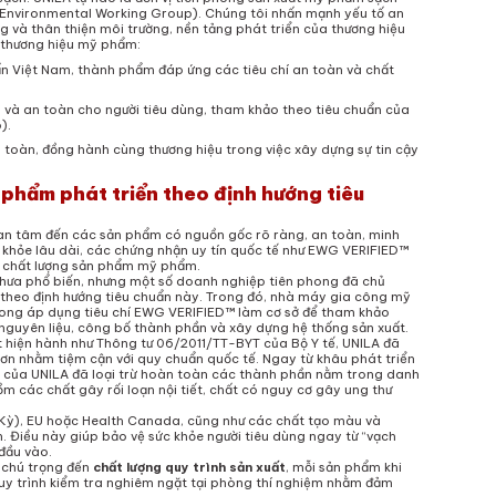
(Environmental Working Group). Chúng tôi nhấn mạnh yếu tố an
ng và thân thiện môi trường, nền tảng phát triển của thương hiệu
 thương hiệu mỹ phẩm:
n Việt Nam, thành phẩm đáp ứng các tiêu chí an toàn và chất
 và an toàn cho người tiêu dùng, tham khảo theo tiêu chuẩn của
).
toàn, đồng hành cùng thương hiệu trong việc xây dựng sự tin cậy
phẩm phát triển theo định hướng tiêu
an tâm đến các sản phẩm có nguồn gốc rõ ràng, an toàn, minh
 khỏe lâu dài, các chứng nhận uy tín quốc tế như EWG VERIFIED™
 chất lượng sản phẩm mỹ phẩm.
chưa phổ biến, nhưng một số doanh nghiệp tiên phong đã chủ
t theo định hướng tiêu chuẩn này. Trong đó, nhà máy gia công mỹ
hong áp dụng tiêu chí EWG VERIFIED™ làm cơ sở để tham khảo
 nguyên liệu, công bố thành phần và xây dựng hệ thống sản xuất.
t hiện hành như Thông tư 06/2011/TT-BYT của Bộ Y tế, UNILA đã
hơn nhằm tiệm cận với quy chuẩn quốc tế. Ngay từ khâu phát triển
m của UNILA đã loại trừ hoàn toàn các thành phần nằm trong danh
các chất gây rối loạn nội tiết, chất có nguy cơ gây ung thư
Kỳ), EU hoặc Health Canada, cũng như các chất tạo màu và
. Điều này giúp bảo vệ sức khỏe người tiêu dùng ngay từ “vạch
đầu vào.
 chú trọng đến
chất lượng quy trình sản xuất
, mỗi sản phẩm khi
 quy trình kiểm tra nghiêm ngặt tại phòng thí nghiệm nhằm đảm