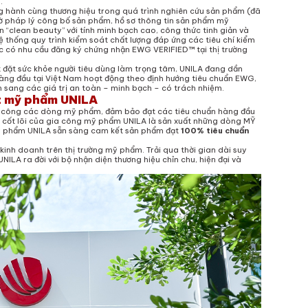
.
ng hành cùng thương hiệu trong quá trình nghiên cứu sản phẩm (đã
tờ pháp lý công bố sản phẩm, hồ sơ thông tin sản phẩm mỹ
 “clean beauty” với tính minh bạch cao, công thức tinh giản và
 thống quy trình kiểm soát chất lượng đáp ứng các tiêu chí kiểm
ác có nhu cầu đăng ký chứng nhận EWG VERIFIED™ tại thị trường
t đặt sức khỏe người tiêu dùng làm trọng tâm, UNILA đang dần
 hàng đầu tại Việt Nam hoạt động theo định hướng tiêu chuẩn EWG,
sang các giá trị an toàn – minh bạch – có trách nhiệm.
ất mỹ phẩm UNILA
 công các dòng mỹ phẩm, đảm bảo đạt các tiêu chuẩn hàng đầu
n cốt lõi của gia công mỹ phẩm UNILA là sản xuất những dòng MỸ
 phẩm UNILA sẵn sàng cam kết sản phẩm đạt
100% tiêu chuẩn
 kinh doanh trên thị trường mỹ phẩm. Trải qua thời gian dài suy
ILA ra đời với bộ nhận diện thương hiệu chỉn chu, hiện đại và