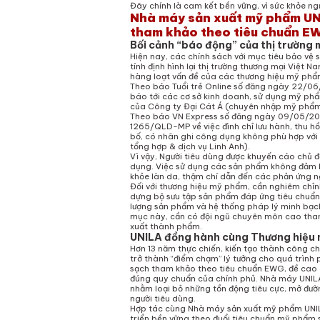
Đây chính là cam kết bền vững, vì sức khỏe ngư
Nhà máy sản xuất mỹ phẩm UN
tham khảo theo tiêu chuẩn E
Bối cảnh “báo động” của thị trường 
Hiện nay, các chính sách với mục tiêu bảo vệ s
tính định hình lại thị trường thương mại Việt N
hàng loạt vấn đề của các thương hiệu mỹ phẩm
Theo báo Tuổi trẻ Online số đăng ngày 22/06/
báo tới các cơ sở kinh doanh, sử dụng mỹ phẩ
của Công ty Đại Cát Á (chuyên nhập mỹ phẩm
Theo báo VN Express số đăng ngày 09/05/202
1265/QLD-MP về việc đình chỉ lưu hành, thu 
bố, có nhãn ghi công dụng không phù hợp với
tổng hợp & dịch vụ Linh Anh).
Vì vậy, Người tiêu dùng được khuyến cáo chủ đ
dụng. Việc sử dụng các sản phẩm không đảm 
khỏe làn da, thậm chí dẫn đến các phản ứng n
Đối với thương hiệu mỹ phẩm, cần nghiêm chỉn
dựng bộ sưu tập sản phẩm đáp ứng tiêu chuẩn
lượng sản phẩm và hệ thống pháp lý minh bạch 
mục này, cần có đội ngũ chuyên môn cao tham
xuất thành phẩm.
UNILA đồng hành cùng Thương hiệu 
Hơn 13 năm thực chiến, kiến tạo thành công 
trở thành “điểm chạm” lý tưởng cho quá trình
sạch tham khảo theo tiêu chuẩn EWG, đề cao
đúng quy chuẩn của chính phủ. Nhà máy UNILA 
nhằm loại bỏ những tồn động tiêu cực, mở đườ
người tiêu dùng.
Hợp tác cùng Nhà máy sản xuất mỹ phẩm UNILA
triển bền vững theo đuổi tiêu chuẩn mỹ phẩm 