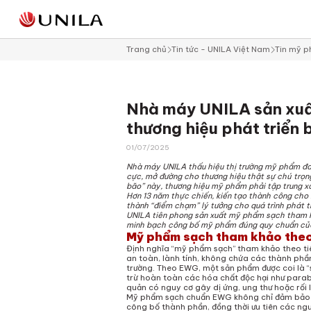
Sản Phẩm Chăm Sóc Da Mặt
Xu hướng mỹ phẩm
Tẩ
Tẩ
Nư
Dầ
Sả
Ho
Trang chủ
Tin tức - UNILA Việt Nam
Tin mỹ 
Sản Phẩm Chăm Sóc Body
Tin Tức Mỹ Phẩm
Sữ
S
Bo
Dầ
Tẩ
Sản Phẩm Cá Nhân
Sự Kiện
Tẩ
Tắ
Sản Phẩm Chăm Sóc Tóc
Nhà máy UNILA sản xuấ
To
Sản Phẩm Dành Cho Spa
thương hiệu phát triển
Mặ
01/07/2025
A
Nhà máy UNILA thấu hiệu thị trường mỹ phẩm đang
cực, mở đường cho thương hiệu thật sự chú trọn
bão” này, thương hiệu mỹ phẩm phải tập trung x
Hơn 13 năm thực chiến, kiến tạo thành công ch
thành “điểm chạm” lý tưởng cho quá trình phát t
UNILA tiên phong sản xuất mỹ phẩm sạch tham k
minh bạch công bố mỹ phẩm đúng quy chuẩn của
Mỹ phẩm sạch tham khảo theo
Định nghĩa “mỹ phẩm sạch” tham khảo theo t
an toàn, lành tính, không chứa các thành phầ
trường. Theo EWG, một sản phẩm được coi là “
trừ hoàn toàn các hóa chất độc hại như parab
quản có nguy cơ gây dị ứng, ung thư hoặc rối l
Mỹ phẩm sạch chuẩn EWG không chỉ đảm bảo t
công bố thành phần, đồng thời ưu tiên các nguy