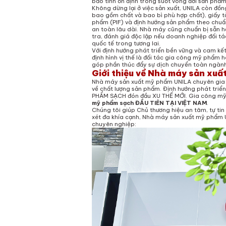
bảo tính ổn định trong suốt vòng đời sản phẩm
Không dừng lại ở việc sản xuất, UNILA còn đồ
bao gồm chất và bao bì phù hợp chất), giấy 
phẩm (PIF) và định hướng sản phẩm theo chuẩn
an toàn lâu dài. Nhà máy cũng chuẩn bị sẵn hệ
tra, đánh giá độc lập nếu doanh nghiệp đối t
quốc tế trong tương lai.
Với định hướng phát triển bền vững và cam kế
định hình vị thế là đối tác gia công mỹ phẩm
góp phần thúc đẩy sự dịch chuyển toàn ngành 
Giới thiệu về Nhà máy sản xu
Nhà máy sản xuất mỹ phẩm UNILA
chuyên gia
về chất lượng sản phẩm. Định hướng phát triể
PHẨM SẠCH đón đầu XU THẾ MỚI. Gia công mỹ
mỹ phẩm sạch ĐẦU TIÊN TẠI VIỆT NAM
.
Chúng tôi giúp Chủ thương hiệu an tâm, tự tin
xét đa khía cạnh, Nhà máy sản xuất mỹ phẩm UN
chuyên nghiệp: