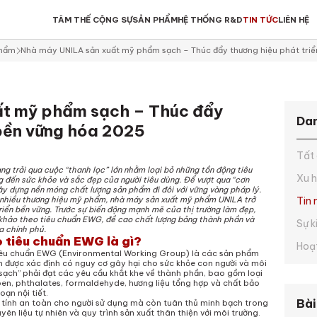
TÂM THẾ CỘNG SỰ
SẢN PHẨM
HỆ THỐNG R&D
TIN TỨC
LIÊN HỆ
y Trang
y Tế Bào Chết Body
ớc Hoa
u Gội
n Phẩm Trang Điểm
ạt động công ty
Serum
Body Oil
Lăn Khử Mùi
Tẩy Tế Bào Chết Da
Son Môi
Hoạt động xã hội
phẩm
Nhà máy UNILA sản xuất mỹ phẩm sạch – Thúc đẩy thương hiệu phát tri
Đầu
a Rửa Mặt
ữa Tắm
dy Mist
u Xả
y Tế Bào Chết Spa
Gel Chấm Mụn
Kem Body
y Tế Bào Chết
m Trắng
Kem Face
Chống Nắng Body
t mỹ phẩm sạch – Thúc đẩy
ner
Chống Nắng
Da
 bền vững hóa 2025
t Nạ
Son Dưỡng Môi
mpoule
Tất
 trải qua cuộc “thanh lọc” lớn nhằm loại bỏ những tồn động tiêu
Xu 
g đến sức khỏe và sắc đẹp của người tiêu dùng. Để vượt qua “cơn
ây dựng nền móng chất lượng sản phẩm đi đôi với vững vàng pháp lý.
Tin
o nhiều thương hiệu mỹ phẩm, nhà máy sản xuất mỹ phẩm UNILA trở
riển bền vững. Trước sự biến động mạnh mẽ của thị trường làm đẹp,
hảo theo tiêu chuẩn EWG, đề cao chất lượng bảng thành phần và
Sự k
 chính phủ.
 tiêu chuẩn EWG là gì?
Hoạt
iêu chuẩn EWG (Environmental Working Group) là các sản phẩm
n được xác định có nguy cơ gây hại cho sức khỏe con người và môi
sạch” phải đạt các yêu cầu khắt khe về thành phần, bao gồm loại
en, phthalates, formaldehyde, hương liệu tổng hợp và chất bảo
oạn nội tiết.
Bài
ính an toàn cho người sử dụng mà còn tuân thủ minh bạch trong
ên liệu tự nhiên và quy trình sản xuất thân thiện với môi trường.