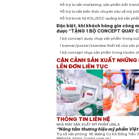
Hỗ trợ tư vấn marketing, sản phẩm bắt trend
Hỗ trợ tư vấn kiến thức chuyên sâu về mỹ p
Hỗ trợ book hộ KOL/KOC quảng bá sản ph
Đặc biệt, khi khách hàng gia công 
được “TẶNG 1 BỘ CONCEPT QUAY C
1 bộ concept quay chụp sản phẩm trong suốt
1 banner/poster/standee thiết kế của sản 
1 bộ concept chụp sản phẩm trong studio c
CẬN CẢNH SẢN XUẤT NHỮNG 
LÊN ĐƠN LIÊN TỤC
THÔNG TIN LIÊN HỆ
NHÀ MÁY SẢN XUẤT MỸ PHẨM UNILA
“Nâng tầm thương hiệu mỹ phẩm Việ
Trụ sở văn phòng: 4E đường Cư Xá Đồng Tiến, 
Webiste:
https://unila.com.vn/