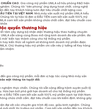
 CHUẨN CAO:
Gia công mỹ phẩm UNILA
sở hữu phòng R&D hiện
h nghiệm. Chúng tôi “tiên phong” ứng dụng hoạt chất, công nghệ
ẩm đến tay Khách hàng luôn đạt tiêu chuẩn chất lượng cao.
U TIÊN TẠI VIỆT NAM:
Nhà máy sản xuất mỹ phẩm UNILA hiểu
Chúng tôi tự hào là đơn vị ĐẦU TIÊN cam kết sản xuất 100% mỹ
NILA cam kết sản phẩm không chứa chất cấm, đạt tiêu chuẩn cao
 khỏe.
Độc quyền thương hiệu
ết tâm xây dựng bộ nhận diện thương hiệu theo hướng chuyên
m UNILA sẵn sàng cùng Boss mở rộng kinh doanh đa sản phẩm, đa
ió mới” kiến tạo thành công cho hệ thống mỹ phẩm.
ệm hay kiến thức về ngành sẽ không kinh doanh mỹ phẩm được.
ILA, Chủ thương hiệu mỹ phẩm chi cần nêu ý tưởng về Key hàng
 đảm nhiệm:
iệu.
m đến gia công mỹ phẩm, mỗi đơn vị hợp tác cùng Nhà máy sản
ảo mật thông tin tuyệt đối.
h nghiệm thực chiến, Chúng tôi sẵn sàng đồng hành xuyên suốt lộ
u. Hứa hẹn bứt phá giới hạn doanh số cho hệ thống mỹ phẩm.
n vị ĐẦU TIÊN cam kết sản xuất 100% mỹ phẩm sạch tại Việt Nam.
ng chứa chất cấm, đạt tiêu chuẩn cao khi kiểm định, không gây
n đại với các chuyên gia trình độ cao, giàu kinh nghiệm. Chúng
ghệ mới nhất thị trường mỹ phẩm. Cam kết sản phẩm đến tay Khách