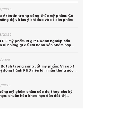
8/2026
a Arbutin trong công thức mỹ phẩm: Cơ
 nồng độ và lưu ý khi đưa vào 1 sản phẩm
8/2026
ơ PIF mỹ phẩm là gì? Doanh nghiệp cần
n bị những gì để lưu hành sản phẩm hợp
 2026? | Unila
7/2026
t Batch trong sản xuất mỹ phẩm: Vì sao 1
vị đồng hành R&D nên làm mẫu thử trước
sản xuất hàng loạt
6/2026
ướng mỹ phẩm chăm sóc da theo chu kỳ
 học: chuẩn hóa khoa học dẫn dắt thị
ng 2026