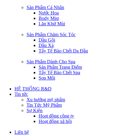
Sản Phẩm Cá Nhân
Nước Hoa
Body Mist
Lăn Khử Mùi
Sản Phẩm Chăm Sóc Tóc
Dầu Gội
Dầu Xả
Tẩy Tế Bào Chết Da Đầu
Sản Phẩm Dành Cho Spa
Sản Phẩm Trang Điểm
Tẩy Tế Bào Chết Spa
Son Môi
HỆ THỐNG R&D
Tin tức
Xu hướng mỹ phẩm
Tin Tức Mỹ Phẩm
Sự Kiện
Hoạt động công ty
Hoạt động xã hội
Liên hệ