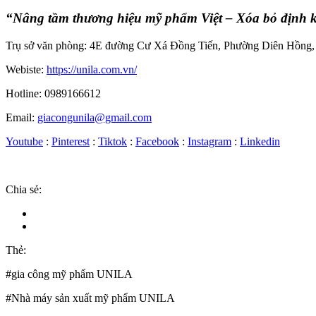
“Nâng tầm thương hiệu mỹ phẩm Việt – Xóa bỏ địn
Trụ sở văn phòng: 4E đường Cư Xá Đồng Tiến, Phường Diên Hồng,
Webiste:
https://unila.com.vn/
Hotline: 0989166612
Email:
giacongunila@gmail.com
Youtube
:
Pinterest
:
Tiktok
:
Facebook
:
Instagram
:
Linkedin
Chia sẻ:
Thẻ:
#gia công mỹ phẩm UNILA
#Nhà máy sản xuất mỹ phẩm UNILA