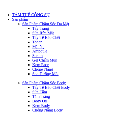
TÂM THẾ CỘNG SỰ
Sản phẩm
Sản Phẩm Chăm Sóc Da Mặt
Tẩy Trang
Sữa Rửa Mặt
Tẩy Tế Bào Chết
Toner
Mặt Nạ
Ampoule
Serum
Gel Chấm Mụn
Kem Face
Chống Nắng
Son Dưỡng Môi
Sản Phẩm Chăm Sóc Body
Tẩy Tế Bào Chết Body
Sữa Tắm
Tắm Trắng
Body Oil
Kem Body
Chống Nắng Body