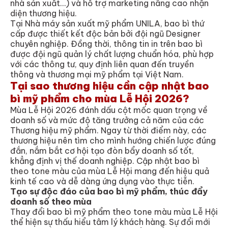
nhà sản xuất…) và hỗ trợ marketing nâng cao nhận
diện thương hiệu.
Tại Nhà máy sản xuất mỹ phẩm UNILA, bao bì thứ
cấp được thiết kết độc bản bởi đội ngũ Designer
chuyên nghiệp. Đồng thời, thông tin in trên bao bì
được đội ngũ quản lý chất lượng chuẩn hóa, phù hợp
với các thông tư, quy định liên quan đến truyền
thông và thương mại mỹ phẩm tại Việt Nam.
Tại sao thương hiệu cần cập nhật bao
bì mỹ phẩm cho mùa Lễ Hội 2026?
Mùa Lễ Hội 2026 đánh dấu cột mốc quan trọng về
doanh số và mức độ tăng trưởng cả năm của các
Thương hiệu mỹ phẩm. Ngay từ thời điểm này, các
thương hiệu nên tìm cho mình hướng chiến lược đúng
đắn, nắm bắt cơ hội tạo đòn bẩy doanh số tốt,
khẳng định vị thế doanh nghiệp. Cập nhật bao bì
theo tone màu của mùa Lễ Hội mang đến hiệu quả
kinh tế cao và dễ dàng ứng dụng vào thực tiễn.
Tạo sự độc đáo của bao bì mỹ phẩm, thúc đẩy
doanh số theo mùa
Thay đổi bao bì mỹ phẩm theo tone màu mùa Lễ Hội
thể hiện sự thấu hiểu tâm lý khách hàng. Sự đổi mới