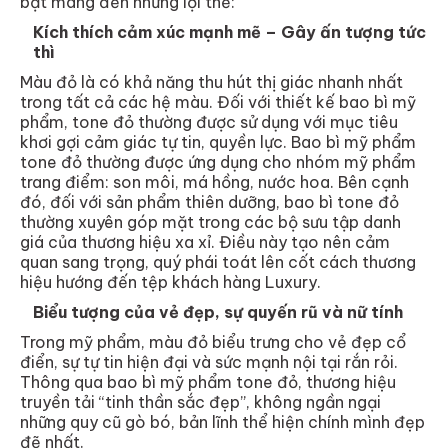
bật mang đến những lợi thế:
Kích thích cảm xúc mạnh mẽ – Gây ấn tượng tức
thì
Màu đỏ là có khả năng thu hút thị giác nhanh nhất
trong tất cả các hệ màu. Đối với thiết kế bao bì mỹ
phẩm, tone đỏ thường được sử dụng với mục tiêu
khơi gợi cảm giác tự tin, quyền lực. Bao bì mỹ phẩm
tone đỏ thường được ứng dụng cho nhóm mỹ phẩm
trang điểm: son môi, má hồng, nước hoa. Bên cạnh
đó, đối với sản phẩm thiên dưỡng, bao bì tone đỏ
thường xuyên góp mặt trong các bộ sưu tập danh
giá của thương hiệu xa xỉ. Điều này tạo nên cảm
quan sang trọng, quý phái toát lên cốt cách thương
hiệu hướng đến tệp khách hàng Luxury.
Biểu tượng của vẻ đẹp, sự quyến rũ và nữ tính
Trong mỹ phẩm, màu đỏ biểu trưng cho vẻ đẹp cổ
điển, sự tự tin hiện đại và sức mạnh nội tại rắn rỏi.
Thông qua bao bì mỹ phẩm tone đỏ, thương hiệu
truyền tải “tinh thần sắc đẹp”, không ngần ngại
những quy cũ gò bó, bản lĩnh thể hiện chính mình đẹp
đẽ nhất.