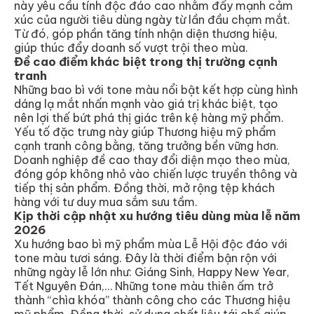
này yêu cầu tính độc đáo cao nhằm đẩy mạnh cảm
xúc của người tiêu dùng ngày từ lần đầu chạm mắt.
Từ đó, góp phần tăng tính nhận diện thương hiệu,
giúp thúc đẩy doanh số vượt trội theo mùa.
Đề cao điểm khác biệt trong thị trường cạnh
tranh
Những bao bì với tone màu nổi bật kết hợp cùng hình
dáng lạ mắt nhấn mạnh vào giá trị khác biệt, tạo
nên lợi thế bứt phá thị giác trên kệ hàng mỹ phẩm.
Yếu tố đặc trưng này giúp Thương hiệu mỹ phẩm
cạnh tranh công bằng, tăng trưởng bền vững hơn.
Doanh nghiệp đề cao thay đổi diện mạo theo mùa,
đóng góp không nhỏ vào chiến lược truyền thông và
tiếp thị sản phẩm. Đồng thời, mở rộng tệp khách
hàng với tư duy mua sắm sưu tầm.
Kịp thời cập nhật xu hướng tiêu dùng mùa lễ năm
2026
Xu hướng bao bì mỹ phẩm mùa Lễ Hội độc đáo với
tone màu tươi sáng. Đây là thời điểm bận rộn với
những ngày lễ lớn như: Giáng Sinh, Happy New Year,
Tết Nguyên Đán,… Những tone màu thiên ấm trở
thành “chìa khóa” thành công cho các Thương hiệu
mỹ phẩm. Đồng thời, sử dụng chất liệu tái chế giúp