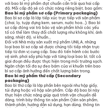
với bao bì mỹ phẩm đạt chuẩn cần trải qua hai cấp
độ. Mỗi cấp độ sẽ có chức năng riêng biệt, bao gồm:
Bao bì mỹ phẩm sơ cấp (Primary packaging)
Bao bì sơ cấp là lớp tiếp xúc trực tiếp với sản phẩm
(chai, lọ, tuýp đựng kem, serum, nước hoa…). Bao bì
sơ cấp đóng vai trò bảo vệ sản phẩm khỏi các yếu
tố có thể làm thay đổi chất lượng như không khí, ánh
sáng, nhiệt độ, vi khuẩn…
Đối với Nhà máy sản xuất mỹ phẩm UNILA, những
loại bao bì sơ cấp sẽ được chúng tôi tiếp nhận trực
tiếp từ đơn vị cung cấp. Sau đó tiến hành các bước
vệ sinh, phơi sấy phù hợp với từng loại bao bì, tất cả
giai đoạn đều được thực hiện trong môi trường sạch.
Ngăn chặn tối đa sự đeo bám của vi khuẩn trên bao
bì sơ cấp ảnh hưởng đến chất lượng bên trong.
Bao bì mỹ phẩm thứ cấp (Secondary
packaging)
Bao bì thứ cấp là lớp phần bên ngoài như hộp giấy,
túi đựng hoặc vỏ hộp sản phẩm. Cấp độ bao bì này
thực hiện chức năng giúp quá trình vận chuyển dễ
dàng, trình bày thông tin sản phẩm (tên sản phẩm,
thành phần, hướng dẫn sử dụng, hạn dùng, thông tin