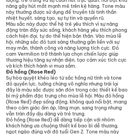
năng gây hút mắt mạnh mẽ trên kệ hàng. Tone màu
này thường được sử dụng để truyền tải tinh thần
nhiệt huyết, sáng tạo, sự tự tin và quyến rũ.
Màu sắc này được thể hệ trẻ yêu thích vì sự năng
động tràn đầy sức sống, khách hàng yêu thích phong
cách hiện đại, tự do thể hiện bản thân. Vào mùa lễ
hội, những sắc đỏ tươi sáng thường gắn liền với sự
may mắn, thành công và năng lượng tích cực. Đỏ
cam Vermilion trở thành lựa chọn chiến lược giúp
thương hiệu tăng sự nhận diện, tạo cảm xúc tích cực
và kích thích hành vi mua sắm.
Đỏ hồng (Rose Red)
Sự hòa quyệt khéo léo từ sắc hồng nữ tính và tone
đỏ quyền lực, tưởng chừng vô nghĩa nhưng trái lại
đây là màu sắc được săn đón trong các thiết kế bao
bì mỹ phẩm đặc trưng cho mùa lễ hội. Màu đỏ hồng
(Rose Red) đẹp sống động, không quá nổi bật, mang
theo cảm giác ấm áp, lãng mạn, sang trọng nhưng
vẫn tràn đầy dịu dàng và trẻ trung.
Đỏ hồng (Rose Red) dễ dàng tiếp cận với nhóm
khách hàng ưa chuộng thiết kế bao bì dễ thương,
ngọt ngào đúng với độ tuổi Gen Z. Tone màu này