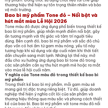
thương hiệu thể hiện sự tôn trọng thiên nhiên và bảo
vệ môi trường.
Bao bì mỹ phẩm Tone đỏ – Nổi bật và
hút mắt mùa Lễ Hội 2026
Tone màu đỏ được ứng dụng phổ biến trong thiết kế
bao bì mỹ phẩm, giúp nhấn mạnh điểm nổi bật, gây
ấn tương mạnh với thị giác và tâm trí người tiêu
dùng. Bên cạnh đó, bao bì mỹ phẩm với sắc đỏ chủ
đạo vốn có hơi ấm từ gam màu nóng, yếu tố này
tương hợp khi sử dụng vài dịp cuối năm khi thời tiết
dần chuyển sang mát lạnh. Những lợi thế này, mở
đầu cho xu hướng ứng dụng bao bì tone đỏ trong
các sản phẩm cần sự thu hút mạnh mẽ hoặc ra mắt
vào mùa lễ hội cuối năm.
Ý nghĩa của Tone màu đỏ trong thiết kế bao bì
mỹ phẩm
Trong thiết kế bao bì mỹ phẩm, mỗi gam màu sẽ
mang giá trị đặc trưng riêng biệt. Từ đó, giúp doanh
nghiệp thể hiện ý nghĩa cốt lõi của sản phẩm và
thương hiệu thông qua màu sắc và phong cách thiết
kế của bao bì. Bao bì mỹ phẩm với tone màu đỏ nổi