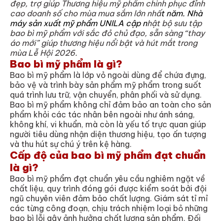
đẹp, trợ giúp Thương hiệu mỹ phẩm chinh phục đỉnh
cao doanh số cho mùa mua sắm lớn nhấ
t năm.
Nhà
máy sản xuất mỹ phẩm UNILA
cập n
hật bộ sưu tập
bao bì mỹ phẩm với sắc đỏ chủ đạo, sẵn sàng “thay
áo mới” giúp thương hiệu nổi bật và hút mắt trong
mùa Lễ Hội 2026.
Bao bì mỹ phẩm là gì?
Bao bì mỹ phẩm là lớp vỏ ngoài dùng để chứa đựng,
bảo vệ và trình bày sản phẩm mỹ phẩm trong suốt
quá trình lưu trữ, vận chuyển, phân phối và sử dụng.
Bao bì mỹ phẩm không chỉ đảm bảo an toàn cho sản
phẩm khỏi các tác nhân bên ngoài như ánh sáng,
không khí, vi khuẩn, mà còn là yếu tố trực quan giúp
người tiêu dùng nhận diện thương hiệu, tạo ấn tượng
và thu hút sự chú ý trên kệ hàng.
Cấp độ của bao bì mỹ phẩm đạt chuẩn
là gì?
Bao bì mỹ phẩm đạt chuẩn yêu cầu nghiêm ngặt về
chất liệu, quy trình đóng gói được kiểm soát bởi đội
ngũ chuyên viên đảm bảo chất lượng. Giám sát tỉ mỉ
các từng công đoạn, chịu trách nhiệm loại bỏ những
bao bì lỗi gây ảnh hưởng chất lượng sản phẩm. Đối