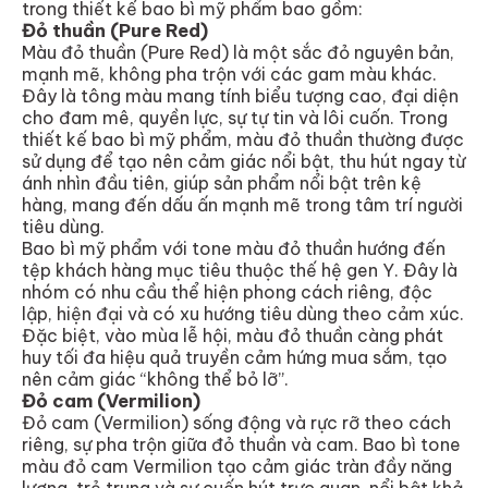
trong thiết kế bao bì mỹ phẩm bao gồm:
Đỏ thuần (Pure Red)
Màu đỏ thuần (Pure Red) là một sắc đỏ nguyên bản,
mạnh mẽ, không pha trộn với các gam màu khác.
Đây là tông màu mang tính biểu tượng cao, đại diện
cho đam mê, quyền lực, sự tự tin và lôi cuốn. Trong
thiết kế bao bì mỹ phẩm, màu đỏ thuần thường được
sử dụng để tạo nên cảm giác nổi bật, thu hút ngay từ
ánh nhìn đầu tiên, giúp sản phẩm nổi bật trên kệ
hàng, mang đến dấu ấn mạnh mẽ trong tâm trí người
tiêu dùng.
Bao bì mỹ phẩm với tone màu đỏ thuần hướng đến
tệp khách hàng mục tiêu thuộc thế hệ gen Y. Đây là
nhóm có nhu cầu thể hiện phong cách riêng, độc
lập, hiện đại và có xu hướng tiêu dùng theo cảm xúc.
Đặc biệt, vào mùa lễ hội, màu đỏ thuần càng phát
huy tối đa hiệu quả truyền cảm hứng mua sắm, tạo
nên cảm giác “không thể bỏ lỡ”.
Đỏ cam (Vermilion)
Đỏ cam (Vermilion) sống động và rực rỡ theo cách
riêng, sự pha trộn giữa đỏ thuần và cam. Bao bì tone
màu đỏ cam Vermilion tạo cảm giác tràn đầy năng
lượng, trẻ trung và sự cuốn hút trực quan, nổi bật khả