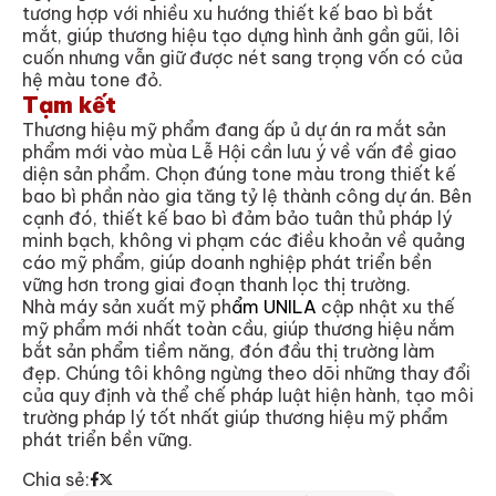
tương hợp với nhiều xu hướng thiết kế bao bì bắt
mắt, giúp thương hiệu tạo dựng hình ảnh gần gũi, lôi
cuốn nhưng vẫn giữ được nét sang trọng vốn có của
hệ màu tone đỏ.
Tạm kết
Thương hiệu mỹ phẩm đang ấp ủ dự án ra mắt sản
phẩm mới vào mùa Lễ Hội cần lưu ý về vấn đề giao
diện sản phẩm. Chọn đúng tone màu trong thiết kế
bao bì phần nào gia tăng tỷ lệ thành công dự án. Bên
cạnh đó, thiết kế bao bì đảm bảo tuân thủ pháp lý
minh bạch, không vi phạm các điều khoản về quảng
cáo mỹ phẩm, giúp doanh nghiệp phát triển bền
vững hơn trong giai đoạn thanh lọc thị trường.
Nhà máy sản xuất mỹ ph
ẩm
UNILA
cập nhật xu thế
mỹ phẩm mới nhất toàn cầu, giúp thương hiệu nắm
bắt sản phẩm tiềm năng, đón đầu thị trường làm
đẹp. Chúng tôi không ngừng theo dõi những thay đổi
của quy định và thể chế pháp luật hiện hành, tạo môi
trường pháp lý tốt nhất giúp thương hiệu mỹ phẩm
phát triển bền vững.
Chia sẻ: